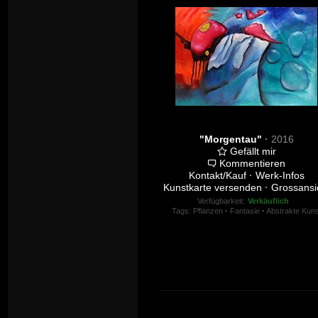
"Morgentau"
·
2016
Gefällt mir
Kommentieren
Kontakt/Kauf
·
Werk-Infos
Kunstkarte versenden
·
Grossansi
Verfügbarkeit:
Verkäuflich
Tags:
Pflanzen
·
Fantasie
·
Abstrakte Kuns