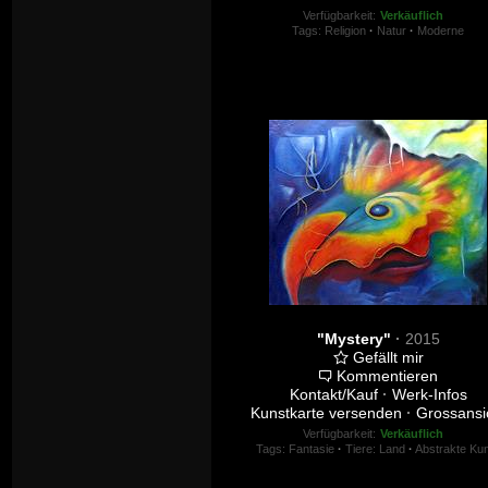
Verfügbarkeit:
Verkäuflich
Tags:
Religion
·
Natur
·
Moderne
"Mystery"
·
2015
Gefällt mir
Kommentieren
Kontakt/Kauf
·
Werk-Infos
Kunstkarte versenden
·
Grossansi
Verfügbarkeit:
Verkäuflich
Tags:
Fantasie
·
Tiere: Land
·
Abstrakte Ku