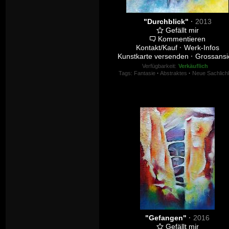
"Durchblick"
·
2013
Gefällt mir
Kommentieren
Kontakt/Kauf
·
Werk-Infos
Kunstkarte versenden
·
Grossansi
Verfügbarkeit:
Verkäuflich
Tags:
Fantasie
·
Abstraktes
·
Neue Sachlichk
"Gefangen"
·
2016
Gefällt mir