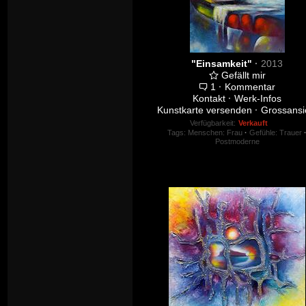
"Einsamkeit"
·
2013
Gefällt mir
1
·
Kommentar
Kontakt
·
Werk-Infos
Kunstkarte versenden
·
Grossansi
Verfügbarkeit:
Verkauft
Tags:
Menschen: Frau
·
Gefühle: Trauer
Postmoderne