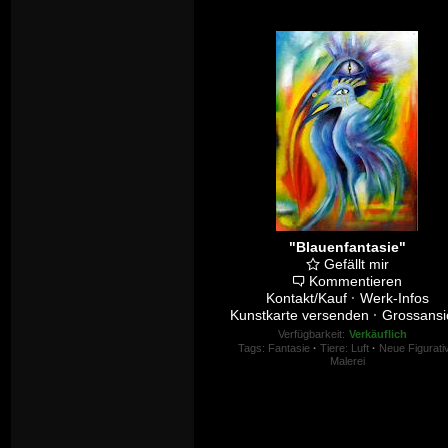
"Blauenfantasie"
Gefällt mir
Kommentieren
Kontakt/Kauf
·
Werk-Infos
Kunstkarte versenden
·
Grossansi
Verfügbarkeit:
Verkäuflich
Tags:
Fantasie
·
Tiere: Luft
·
Neue Figurati
Malerei