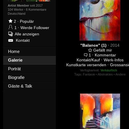
Artist Member
seit 2017
104 Werke
·
6 Kommentare
Deutschland
2
·
Populär
1
·
Werde Follower
Alle anzeigen
Kontakt
"Balance" (1)
·
2014
Gefällt mir
Home
1
·
Kommentar
Galerie
Kontakt/Kauf
·
Werk-Infos
Kunstkarte versenden
·
Grossansi
Porträt
Verfügbarkeit:
Verkäuflich
Tags:
Fantasie
·
Abstraktes
·
Andere
Biografie
Gäste & Talk