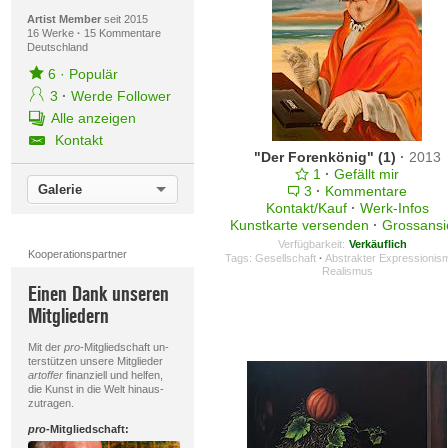
Artist Member
seit 2015
16 Werke
·
15 Kommentare
Deutschland
6
·
Populär
3
·
Werde Follower
Alle anzeigen
Kontakt
"Der Forenkönig" (1)
·
2013
1
·
Gefällt mir
Galerie
3
·
Kommentare
Kontakt/Kauf
·
Werk-Infos
Kunstkarte versenden
·
Grossansi
Verfügbarkeit:
Verkäuflich
Kooperationspartner
Tags:
Gesellschaft
·
Abstrakter Expressionis
Realismus
Einen Dank unseren
Mitgliedern
Mit der
pro
-Mitgliedschaft un-
terstützen unsere Mitglieder
artoffer
finanziell und helfen,
die Kunst in die Welt hinaus-
zutragen.
pro
-Mitgliedschaft: