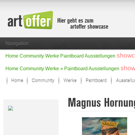
Hier geht es zum
artoffer showcase
Navigation
showc
Home
Community
Werke
Paintboard
Ausstellungen
show
Home
Community
Werke »
Paintboard
Ausstellungen
Home
Community
Werke
Paintboard
Ausstell
Showcase
Magnus Hornu
Der letzte Monat im Fokus
Alle Fokus-Werke
Standard-Ansicht
Fokus-Werke
Neue Werke – Auswahl
Alle neuen Werke