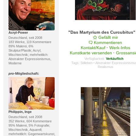
Acryl-Power
Gefällt mir
Deutschland, seit 2008
183 Werke, 119 Kommentare
Kommentieren
89% Malerei, 6%
Kontakt/Kauf
·
Werk-Infos
Skulptur/Plastik; Acryl,
Kunstkarte versenden
·
Grossansi
Mischtechnik; mehrheitlich:
Verfügbarkeit:
Verkäuflich
Abstrakter Expressionismus,
Tags:
Stilleben
·
Abstrakter Expressionismu
Moderne
Realismus
pro
-Mitgliedschaft:
Philippin, Inge
Deutschland, seit 2008
352 Werke, 604 Kommentare
95% Malerei, 5% Fotografie;
Mischtechnik, Aquarell;
mehrheitlich: Gegenwartskunst,