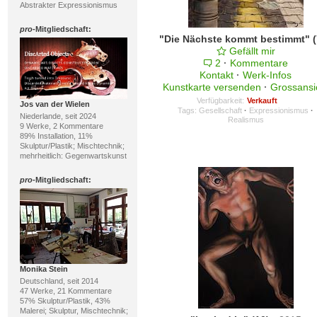
Abstrakter Expressionismus
pro
-Mitgliedschaft:
Gefällt mir
2
·
Kommentare
Kontakt
·
Werk-Infos
Kunstkarte versenden
·
Grossansi
Verfügbarkeit:
Verkauft
Jos van der Wielen
Tags:
Gesellschaft
·
Expressionismus
·
Niederlande, seit 2024
Realismus
9 Werke, 2 Kommentare
89% Installation, 11%
Skulptur/Plastik; Mischtechnik;
mehrheitlich: Gegenwartskunst
pro
-Mitgliedschaft:
Monika Stein
Deutschland, seit 2014
47 Werke, 21 Kommentare
57% Skulptur/Plastik, 43%
Malerei; Skulptur, Mischtechnik;