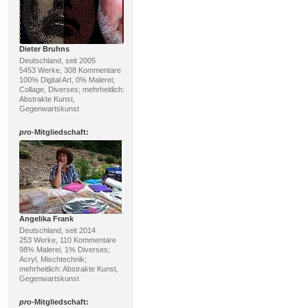
Dieter Bruhns
Deutschland, seit 2005
5453 Werke, 308 Kommentare
100% Digital Art, 0% Malerei;
Collage, Diverses; mehrheitlich:
Abstrakte Kunst,
Gegenwartskunst
pro
-Mitgliedschaft:
Angelika Frank
Deutschland, seit 2014
253 Werke, 110 Kommentare
98% Malerei, 1% Diverses;
Acryl, Mischtechnik;
mehrheitlich: Abstrakte Kunst,
Gegenwartskunst
pro
-Mitgliedschaft: