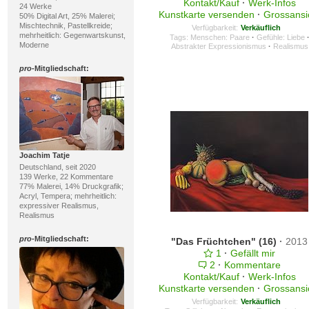
Kontakt/Kauf
·
Werk-Infos
24 Werke
Kunstkarte versenden
·
Grossansi
50% Digital Art, 25% Malerei;
Mischtechnik, Pastellkreide;
Verfügbarkeit:
Verkäuflich
mehrheitlich: Gegenwartskunst,
Tags:
Menschen: Paare
·
Gefühle: Liebe
Moderne
Abstrakter Expressionismus
·
Realismus
pro
-Mitgliedschaft:
Joachim Tatje
Deutschland, seit 2020
139 Werke, 22 Kommentare
77% Malerei, 14% Druckgrafik;
Acryl, Tempera; mehrheitlich:
expressiver Realismus,
Realismus
pro
-Mitgliedschaft:
"Das Früchtchen" (16)
·
2013
1
·
Gefällt mir
2
·
Kommentare
Kontakt/Kauf
·
Werk-Infos
Kunstkarte versenden
·
Grossansi
Verfügbarkeit:
Verkäuflich