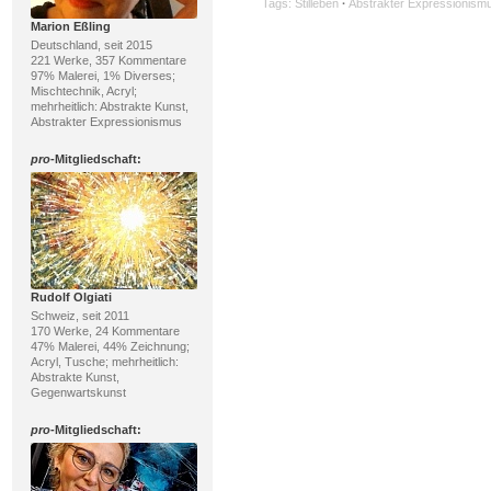
Tags:
Stilleben
·
Abstrakter Expressionism
Marion Eßling
Deutschland, seit 2015
221 Werke, 357 Kommentare
97% Malerei, 1% Diverses;
Mischtechnik, Acryl;
mehrheitlich: Abstrakte Kunst,
Abstrakter Expressionismus
pro
-Mitgliedschaft:
Rudolf Olgiati
Schweiz, seit 2011
170 Werke, 24 Kommentare
47% Malerei, 44% Zeichnung;
Acryl, Tusche; mehrheitlich:
Abstrakte Kunst,
Gegenwartskunst
pro
-Mitgliedschaft: