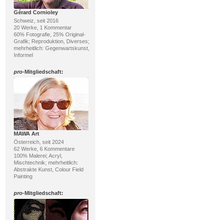
Gérard Cornioley
Schweiz, seit 2016
20 Werke, 1 Kommentar
60% Fotografie, 25% Original-
Grafik; Reproduktion, Diverses;
mehrheitlich: Gegenwartskunst,
Informel
pro
-Mitgliedschaft:
MAWA Art
Österreich, seit 2024
62 Werke, 6 Kommentare
100% Malerei; Acryl,
Mischtechnik; mehrheitlich:
Abstrakte Kunst, Colour Field
Painting
pro
-Mitgliedschaft: