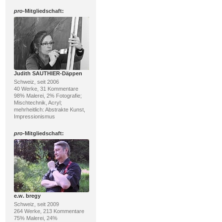
pro
-Mitgliedschaft:
Judith SAUTHIER-Däppen
Schweiz, seit 2006
40 Werke, 31 Kommentare
98% Malerei, 2% Fotografie;
Mischtechnik, Acryl;
mehrheitlich: Abstrakte Kunst,
Impressionismus
pro
-Mitgliedschaft:
e.w. bregy
Schweiz, seit 2009
264 Werke, 213 Kommentare
75% Malerei, 24%