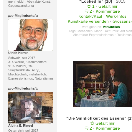
"Locked In" (10)
·
2015
mehrheitlich: Abstrakte Kunst,
1
·
Gefällt mir
Gegenwartskunst
2
·
Kommentare
Kontakt/Kauf
·
Werk-Infos
pro
-Mitgliedschaft:
Kunstkarte versenden
·
Grossansi
Verfügbarkeit:
Verkäuflich
Tags:
Menschen: Mann
·
Akt/Erotik: Akt Ma
Abstrakter Expressionismus
·
Realismus
Ulrich Herren
Schweiz, seit 2017
314 Werke, 5 Kommentare
91% Malerei, 8%
Skulptur/Plastik; Acryl,
Mischtechnik; mehrheitlich:
Expressionismus, Naturalismus
pro
-Mitgliedschaft:
Gefällt mir
Albina E. Ringel
2
·
Kommentare
Österreich, seit 2017