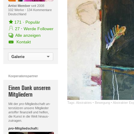
Artist Member
seit 2008
102 Werke
·
134 Kommentare
Deutschland
171
·
Populär
27
·
Werde Follower
Alle anzeigen
Kontakt
Galerie
Kooperationspartner
Einen Dank unseren
Mitgliedern
Tags:
Abstraktes
·
Bewegung
·
Abstrakter Ex
Mit der
pro
-Mitgliedschaft un-
terstützen unsere Mitglieder
artoffer
finanziell und helfen,
die Kunst in die Welt hinaus-
zutragen.
pro
-Mitgliedschaft: