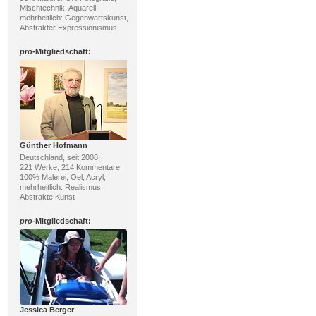
Mischtechnik, Aquarell;
mehrheitlich: Gegenwartskunst,
Abstrakter Expressionismus
pro
-Mitgliedschaft:
Günther Hofmann
Deutschland, seit 2008
221 Werke, 214 Kommentare
100% Malerei; Oel, Acryl;
mehrheitlich: Realismus,
Abstrakte Kunst
pro
-Mitgliedschaft:
Jessica Berger