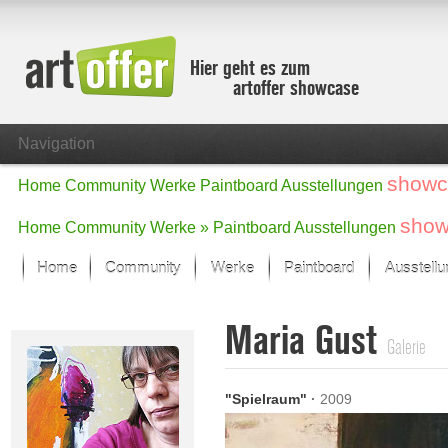
Hier geht es zum
artoffer showcase
Navigation
showc
Home
Community
Werke
Paintboard
Ausstellungen
show
Home
Community
Werke »
Paintboard
Ausstellungen
Home
Community
Werke
Paintboard
Ausstell
Showcase
Maria Gust
Der letzte Monat im Fokus
Galerie
Alle Fokus-Werke
Standard-Ansicht
"Spielraum"
·
2009
Fokus-Werke
Neue Werke – Auswahl
Alle neuen Werke