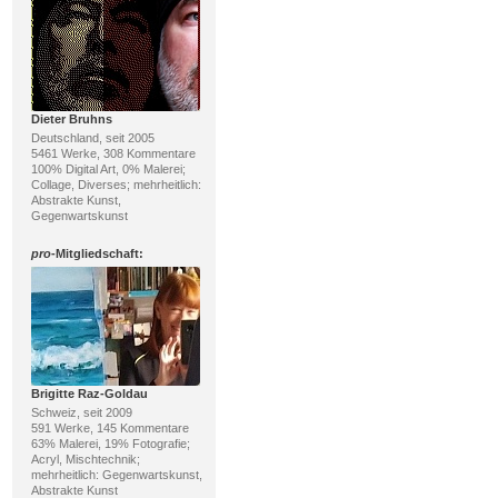
Dieter Bruhns
Deutschland, seit 2005
5461 Werke, 308 Kommentare
100% Digital Art, 0% Malerei;
Collage, Diverses; mehrheitlich:
Abstrakte Kunst,
Gegenwartskunst
pro
-Mitgliedschaft:
Brigitte Raz-Goldau
Schweiz, seit 2009
591 Werke, 145 Kommentare
63% Malerei, 19% Fotografie;
Acryl, Mischtechnik;
mehrheitlich: Gegenwartskunst,
Abstrakte Kunst