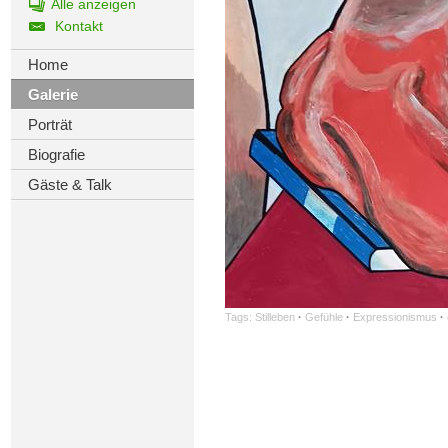
Alle anzeigen
Kontakt
Home
Galerie
Porträt
Biografie
Gäste & Talk
Tags:
Stilleben
·
Gefühle
·
Expressionismus
·