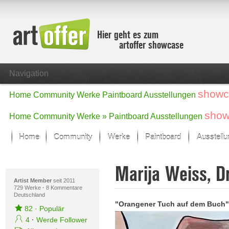
Hier geht es zum
artoffer showcase
Navigation
showc
Home
Community
Werke
Paintboard
Ausstellungen
show
Home
Community
Werke »
Paintboard
Ausstellungen
Home
Community
Werke
Paintboard
Ausstell
Showcase
Marija Weiss, D
Der letzte Monat im Fokus
Alle Fokus-Werke
Artist Member
seit 2011
729 Werke
·
8 Kommentare
Deutschland
Standard-Ansicht
"Orangener Tuch auf dem Buch
Fokus-Werke
82
·
Populär
Neue Werke – Auswahl
4
·
Werde Follower
Alle neuen Werke