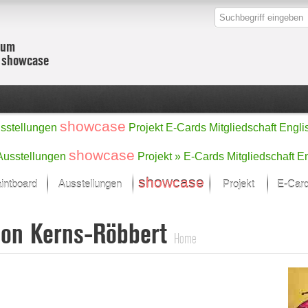
zum
r showcase
showcase
sstellungen
Projekt
E-Cards
Mitgliedschaft
Engli
showcase
Ausstellungen
Projekt »
E-Cards
Mitgliedschaft
En
showcase
intboard
Ausstellungen
Projekt
E-Car
Kunst Raum
Kategorien
on Kerns-Röbbert
onat im Fokus
Ein Künstlerförde
Malerei
Home
Werke
Skulptur/Plastik
Zeichnung
sicht
Digital Art
e
Grafik
– Auswahl
Fotografie
erke