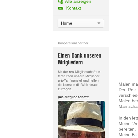
Alle anzeigen
Kontakt
Home
Kooperationspartner
Einen Dank unseren
Mitgliedern
Mit der
pro
-Mitgliedschaft un-
terstützen unsere Mitglieder
artoffer
finanziell und helfen,
Malen mac
die Kunst in die Welt hinaus-
zutragen.
Den Reiz d
verschied
pro
-Mitgliedschaft:
Malen ber
Man schal
In den le
Meine “Ar
bereiten.
Meine Bil