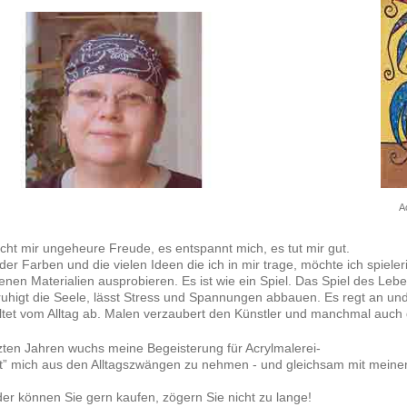
A
ht mir ungeheure Freude, es entspannt mich, es tut mir gut.
er Farben und die vielen Ideen die ich in mir trage, möchte ich spieler
enen Materialien ausprobieren. Es ist wie ein Spiel. Das Spiel des Le
uhigt die Seele, lässt Stress und Spannungen abbauen. Es regt an und 
tet vom Alltag ab. Malen verzaubert den Künstler und manchmal auch 
tzten Jahren wuchs meine Begeisterung für Acrylmalerei-
t” mich aus den Alltagszwängen zu nehmen - und gleichsam mit meine
der können Sie gern kaufen, zögern Sie nicht zu lange!