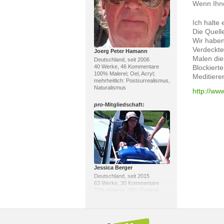
Wenn Ihne
Ich halte
Die Quell
Wir haben
Verdeckte
Joerg Peter Hamann
Malen die
Deutschland, seit 2006
40 Werke, 46 Kommentare
Blockiert
100% Malerei; Oel, Acryl;
Meditieren
mehrheitlich: Postsurrealismus,
Naturalismus
http://ww
pro
-Mitgliedschaft:
Jessica Berger
Deutschland, seit 2015
63 Werke, 30 Kommentare
37% Malerei, 29% Original-
Grafik; Aquarell, Diverses;
mehrheitlich: Gegenwartskunst,
Naturalismus