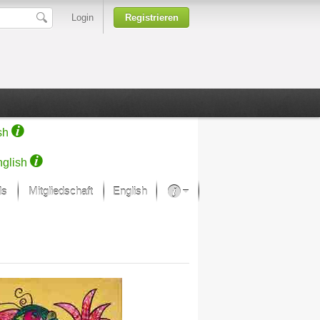
Login
Registrieren
sh
glish
ds
Mitgliedschaft
English
Über unsere Leidenschaft
rprojekt von Samsung
Kunsthäuser