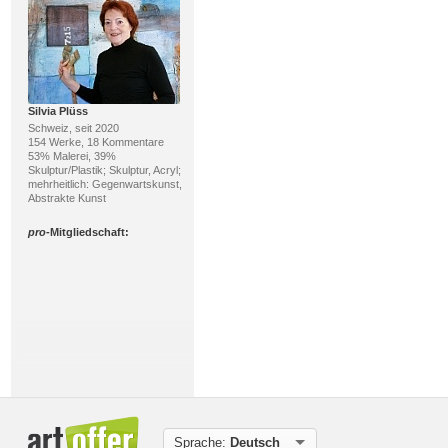
Silvia Plüss
Schweiz, seit 2020
154 Werke, 18 Kommentare
53% Malerei, 39%
Skulptur/Plastik; Skulptur, Acryl;
mehrheitlich: Gegenwartskunst,
Abstrakte Kunst
pro
-Mitgliedschaft:
Roland Spohn
Deutschland, seit 2012
72 Werke, 28 Kommentare
Sprache:
Deutsch
81% Malerei, 10% Druckgrafik;