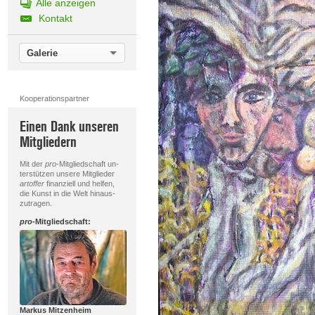
Alle anzeigen
Kontakt
Galerie
Kooperationspartner
Einen Dank unseren
Mitgliedern
Mit der
pro
-Mitgliedschaft un-
terstützen unsere Mitglieder
artoffer
finanziell und helfen,
die Kunst in die Welt hinaus-
zutragen.
pro
-Mitgliedschaft:
Markus Mitzenheim