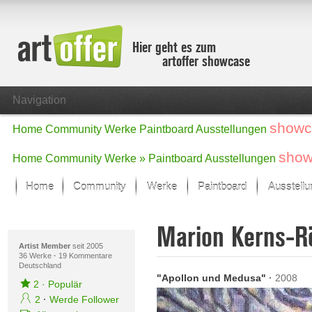
Hier geht es zum
artoffer showcase
Navigation
showc
Home
Community
Werke
Paintboard
Ausstellungen
show
Home
Community
Werke »
Paintboard
Ausstellungen
Home
Community
Werke
Paintboard
Ausstell
Showcase
Marion Kerns-R
Der letzte Monat im Fokus
Alle Fokus-Werke
Artist Member
seit 2005
36 Werke
·
19 Kommentare
Deutschland
Standard-Ansicht
"Apollon und Medusa"
·
2008
Fokus-Werke
2
·
Populär
Neue Werke – Auswahl
2
·
Werde Follower
Alle neuen Werke