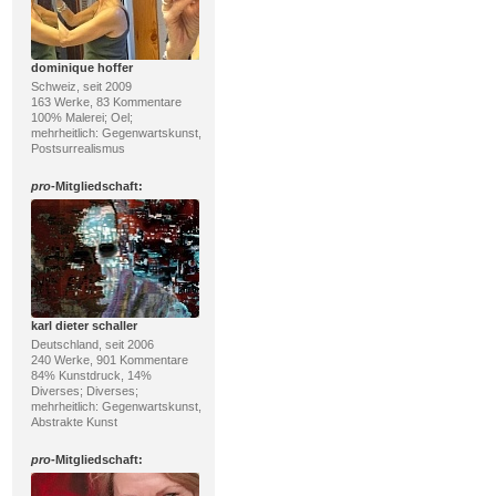
dominique hoffer
Schweiz, seit 2009
163 Werke, 83 Kommentare
100% Malerei; Oel;
mehrheitlich: Gegenwartskunst,
Postsurrealismus
pro
-Mitgliedschaft:
karl dieter schaller
Deutschland, seit 2006
240 Werke, 901 Kommentare
84% Kunstdruck, 14%
Diverses; Diverses;
mehrheitlich: Gegenwartskunst,
Abstrakte Kunst
pro
-Mitgliedschaft: