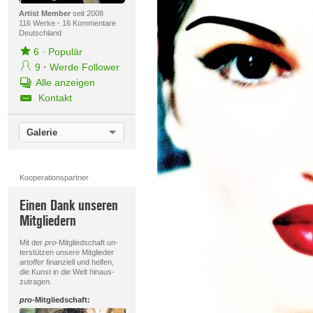
Artist Member
seit 2008
116 Werke
·
16 Kommentare
Deutschland
6
·
Populär
9
·
Werde Follower
Alle anzeigen
Kontakt
Galerie
Kooperationspartner
Einen Dank unseren
Mitgliedern
Mit der
pro
-Mitgliedschaft un-
terstützen unsere Mitglieder
artoffer
finanziell und helfen,
die Kunst in die Welt hinaus-
zutragen.
pro
-Mitgliedschaft: