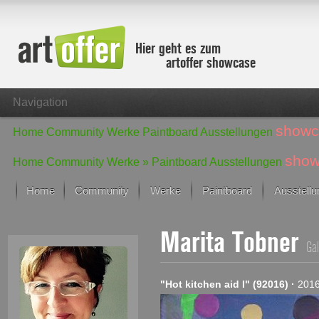
Hier geht es zum
artoffer showcase
Navigation
showc
Home
Community
Werke
Paintboard
Ausstellungen
show
Home
Community
Werke »
Paintboard
Ausstellungen
Home
Community
Werke
Paintboard
Ausstell
Showcase
Marita Tobner
Der letzte Monat im Fokus
Gal
Alle Fokus-Werke
Standard-Ansicht
"Hot kitchen aid I" (92016)
·
201
Fokus-Werke
Neue Werke – Auswahl
Alle neuen Werke