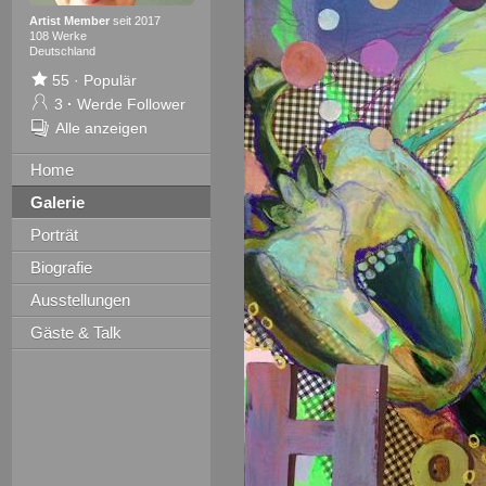
Artist Member
seit 2017
108 Werke
Deutschland
55
·
Populär
3
·
Werde Follower
Alle anzeigen
Home
Galerie
Porträt
Biografie
Ausstellungen
Gäste & Talk