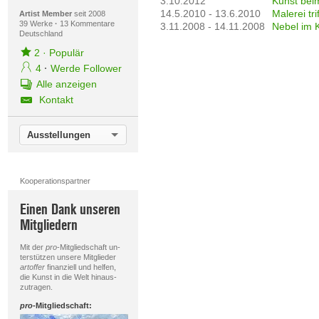
3.10.2012
Kunst bei
14.5.2010 - 13.6.2010
Malerei tr
Artist Member
seit 2008
39 Werke
·
13 Kommentare
3.11.2008 - 14.11.2008
Nebel im 
Deutschland
2
·
Populär
4
·
Werde Follower
Alle anzeigen
Kontakt
Ausstellungen
Kooperationspartner
Einen Dank unseren
Mitgliedern
Mit der
pro
-Mitgliedschaft un-
terstützen unsere Mitglieder
artoffer
finanziell und helfen,
die Kunst in die Welt hinaus-
zutragen.
pro
-Mitgliedschaft: