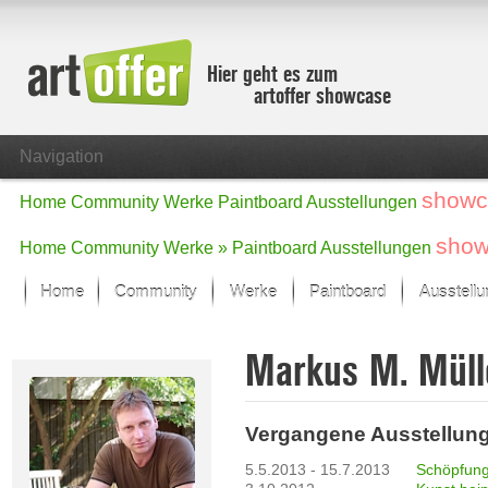
Hier geht es zum
artoffer showcase
Navigation
showc
Home
Community
Werke
Paintboard
Ausstellungen
show
Home
Community
Werke »
Paintboard
Ausstellungen
Home
Community
Werke
Paintboard
Ausstell
Showcase
Markus M. Müll
Der letzte Monat im Fokus
Alle Fokus-Werke
Standard-Ansicht
Vergangene Ausstellun
Fokus-Werke
Neue Werke – Auswahl
5.5.2013 - 15.7.2013
Schöpfung
Alle neuen Werke