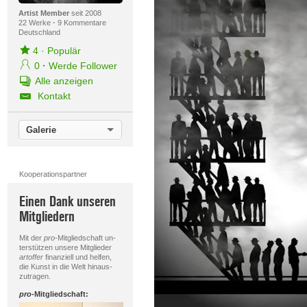
Artist Member
seit 2008
22 Werke
·
9 Kommentare
Deutschland
4
·
Populär
0
·
Werde Follower
Alle anzeigen
Kontakt
Galerie
Kooperationspartner
Einen Dank unseren
Mitgliedern
Mit der
pro
-Mitgliedschaft un-
terstützen unsere Mitglieder
artoffer
finanziell und helfen,
die Kunst in die Welt hinaus-
zutragen.
pro
-Mitgliedschaft: