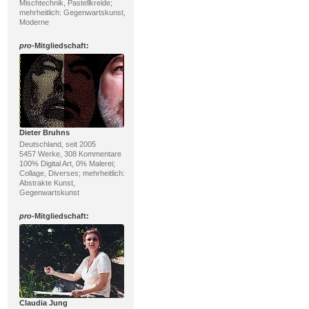
Mischtechnik, Pastellkreide;
mehrheitlich: Gegenwartskunst,
Moderne
pro
-Mitgliedschaft:
Dieter Bruhns
Deutschland, seit 2005
5457 Werke, 308 Kommentare
100% Digital Art, 0% Malerei;
Collage, Diverses; mehrheitlich:
Abstrakte Kunst,
Gegenwartskunst
pro
-Mitgliedschaft:
Claudia Jung