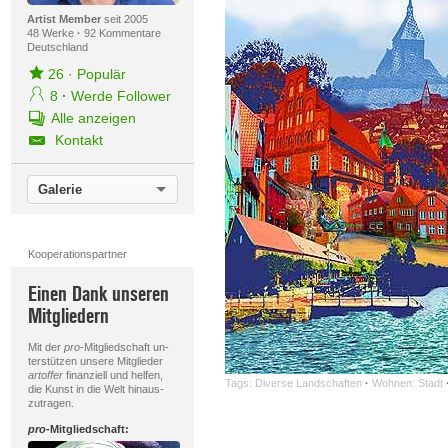
Artist Member
seit 2005
48 Werke
·
92 Kommentare
Deutschland
26
·
Populär
8
·
Werde Follower
Alle anzeigen
Kontakt
Galerie
Kooperationspartner
Einen Dank unseren
Mitgliedern
Mit der
pro
-Mitgliedschaft un-
terstützen unsere Mitglieder
artoffer
finanziell und helfen,
Tags:
Diverse Landschaften
·
Wohnen: Stadt
die Kunst in die Welt hinaus-
zutragen.
pro
-Mitgliedschaft: