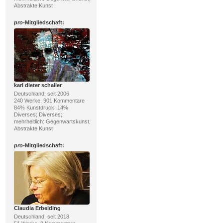
Abstrakte Kunst
pro
-Mitgliedschaft:
karl dieter schaller
Deutschland, seit 2006
240 Werke, 901 Kommentare
84% Kunstdruck, 14%
Diverses; Diverses;
mehrheitlich: Gegenwartskunst,
Abstrakte Kunst
pro
-Mitgliedschaft:
Claudia Erbelding
Deutschland, seit 2018