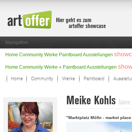
Hier geht es zum
artoffer showcase
Navigation
showc
Home
Community
Werke
Paintboard
Ausstellungen
show
Home
Community
Werke »
Paintboard
Ausstellungen
Home
Community
Werke
Paintboard
Ausstell
Showcase
Meike Kohls
Der letzte Monat im Fokus
Galerie
Alle Fokus-Werke
Standard-Ansicht
"Marktplatz Mölln - market place
Fokus-Werke
Neue Werke – Auswahl
Alle neuen Werke