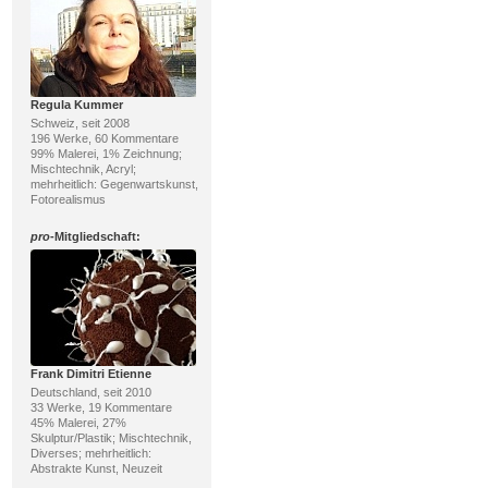
Regula Kummer
Schweiz, seit 2008
196 Werke, 60 Kommentare
99% Malerei, 1% Zeichnung;
Mischtechnik, Acryl;
mehrheitlich: Gegenwartskunst,
Fotorealismus
pro
-Mitgliedschaft:
Frank Dimitri Etienne
Deutschland, seit 2010
33 Werke, 19 Kommentare
45% Malerei, 27%
Skulptur/Plastik; Mischtechnik,
Diverses; mehrheitlich:
Abstrakte Kunst, Neuzeit