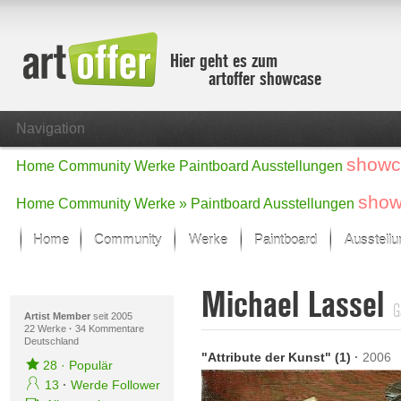
Hier geht es zum
artoffer showcase
Navigation
showc
Home
Community
Werke
Paintboard
Ausstellungen
show
Home
Community
Werke »
Paintboard
Ausstellungen
Home
Community
Werke
Paintboard
Ausstell
Showcase
Michael Lassel
Der letzte Monat im Fokus
G
Alle Fokus-Werke
Artist Member
seit 2005
22 Werke
·
34 Kommentare
Deutschland
Standard-Ansicht
"Attribute der Kunst" (1)
·
2006
Fokus-Werke
28
·
Populär
Neue Werke – Auswahl
13
·
Werde Follower
Alle neuen Werke