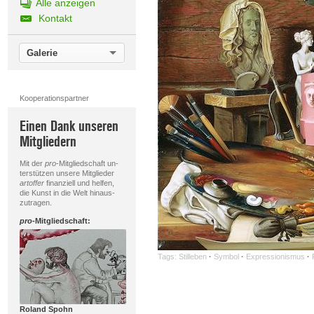
Alle anzeigen
Kontakt
Galerie
Kooperationspartner
Einen Dank unseren
Mitgliedern
Mit der
pro
-Mitgliedschaft un-
terstützen unsere Mitglieder
artoffer
finanziell und helfen,
die Kunst in die Welt hinaus-
zutragen.
pro
-Mitgliedschaft:
Tags:
Stilleben
·
Symbol
·
Expressionismus
·
Roland Spohn