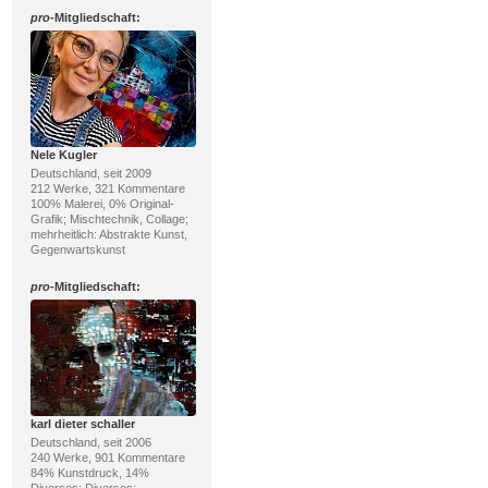
pro
-Mitgliedschaft:
Nele Kugler
Deutschland, seit 2009
212 Werke, 321 Kommentare
100% Malerei, 0% Original-
Grafik; Mischtechnik, Collage;
mehrheitlich: Abstrakte Kunst,
Gegenwartskunst
pro
-Mitgliedschaft:
karl dieter schaller
Deutschland, seit 2006
240 Werke, 901 Kommentare
84% Kunstdruck, 14%
Diverses; Diverses;