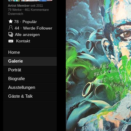
Artist Member
seit 2011
79 Werke
·
461 Kommentare
Österreich
78
·
Populär
44
·
Werde Follower
Alle anzeigen
Kontakt
Home
Galerie
Porträt
Biografie
Ausstellungen
Gäste & Talk