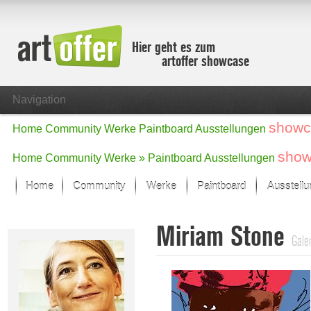
Hier geht es zum
artoffer showcase
Navigation
showc
Home
Community
Werke
Paintboard
Ausstellungen
show
Home
Community
Werke »
Paintboard
Ausstellungen
Home
Community
Werke
Paintboard
Ausstell
Showcase
Miriam Stone
Der letzte Monat im Fokus
Galer
Alle Fokus-Werke
Standard-Ansicht
Fokus-Werke
Neue Werke – Auswahl
Alle neuen Werke