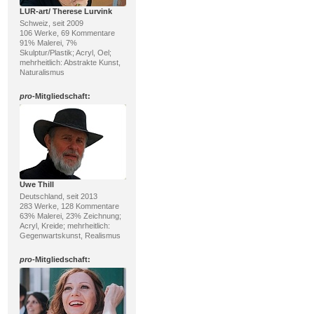
LUR-art/ Therese Lurvink
Schweiz, seit 2009
106 Werke, 69 Kommentare
91% Malerei, 7%
Skulptur/Plastik; Acryl, Oel;
mehrheitlich: Abstrakte Kunst,
Naturalismus
pro
-Mitgliedschaft:
Uwe Thill
Deutschland, seit 2013
283 Werke, 128 Kommentare
63% Malerei, 23% Zeichnung;
Acryl, Kreide; mehrheitlich:
Gegenwartskunst, Realismus
pro
-Mitgliedschaft: