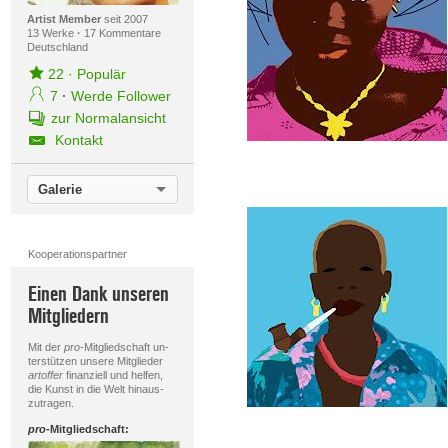
Artist Member
seit 2007
13 Werke
·
17 Kommentare
Deutschland
22
·
Populär
7
·
Werde Follower
zur Normalansicht
Kontakt
Galerie
Kooperationspartner
Einen Dank unseren
Mitgliedern
Mit der
pro
-Mitgliedschaft un-
terstützen unsere Mitglieder
artoffer
finanziell und helfen,
die Kunst in die Welt hinaus-
zutragen.
pro
-Mitgliedschaft: