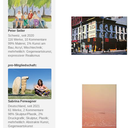
Peter Seiler
Schweiz, seit 2020
116 Werke, 10 Kommentare
99% Malerei, 1% Kunst am
Bau; Acryl, Mischtechnik;
mehrheitlich: Gegenwartskunst,
expressiver Realismus
pro
-Mitgliedschaft:
Sabrina Ferwagner
Deutschland, seit 2021
61 Werke, 2 Kommentare
98% Skulptur/Plastik, 2%
Druckgrafik; Skulptur, Plastik;
mehrheitlich: Abstrakte Kunst,
Gegenwartskunst