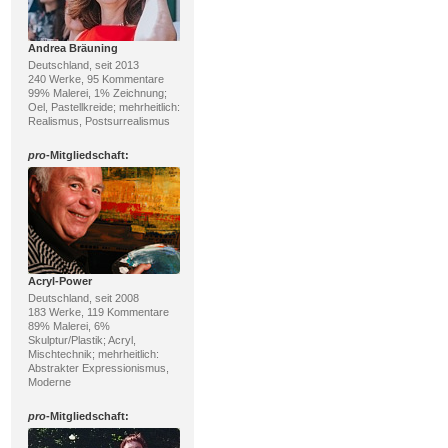
Andrea Bräuning
Deutschland, seit 2013
240 Werke, 95 Kommentare
99% Malerei, 1% Zeichnung;
Oel, Pastellkreide; mehrheitlich:
Realismus, Postsurrealismus
pro
-Mitgliedschaft:
Acryl-Power
Deutschland, seit 2008
183 Werke, 119 Kommentare
89% Malerei, 6%
Skulptur/Plastik; Acryl,
Mischtechnik; mehrheitlich:
Abstrakter Expressionismus,
Moderne
pro
-Mitgliedschaft: