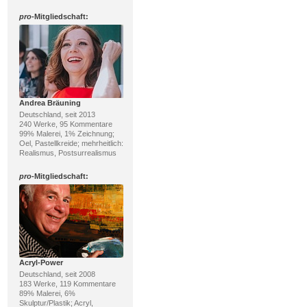
pro
-Mitgliedschaft:
Andrea Bräuning
Deutschland, seit 2013
240 Werke, 95 Kommentare
99% Malerei, 1% Zeichnung;
Oel, Pastellkreide; mehrheitlich:
Realismus, Postsurrealismus
pro
-Mitgliedschaft:
Acryl-Power
Deutschland, seit 2008
183 Werke, 119 Kommentare
89% Malerei, 6%
Skulptur/Plastik; Acryl,