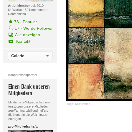
Artist Member
seit 2010
64 Werke
·
52 Kommentare
Deutschland
73
·
Populär
17
·
Werde Follower
Alle anzeigen
Kontakt
Galerie
Kooperationspartner
Einen Dank unseren
Mitgliedern
Mit der
pro
-Mitgliedschaft un-
Tags:
Abstraktes
terstützen unsere Mitglieder
artoffer
finanziell und helfen,
die Kunst in die Welt hinaus-
zutragen.
pro
-Mitgliedschaft: