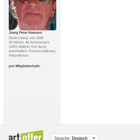
Joerg Peter Hamann
Deutschland, seit 2006
40 Werke, 46 Kommentare
100% Malerei; Oel, Acryl;
mehrheitlich: Postsurrealismus,
Naturalismus
pro
-Mitgliedschaft:
Renate Migas
Deutschland, seit 2013
520 Werke, 1674 Kommentare
77% Malerei, 23%
Skulptur/Plastik; Mischtechnik,
Sprache:
Deutsch