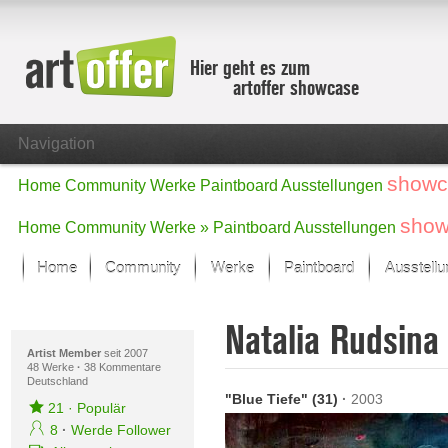
Hier geht es zum
artoffer showcase
Navigation
showc
Home
Community
Werke
Paintboard
Ausstellungen
show
Home
Community
Werke »
Paintboard
Ausstellungen
Home
Community
Werke
Paintboard
Ausstell
Showcase
Natalia Rudsin
Der letzte Monat im Fokus
Alle Fokus-Werke
Artist Member
seit 2007
48 Werke
·
38 Kommentare
Deutschland
Standard-Ansicht
"Blue Tiefe" (31)
·
2003
Fokus-Werke
21
·
Populär
Neue Werke – Auswahl
8
·
Werde Follower
Alle neuen Werke