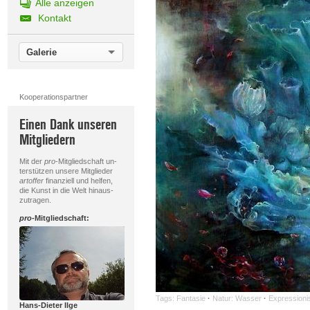
Alle anzeigen
Kontakt
Galerie
Kooperationspartner
Einen Dank unseren
Mitgliedern
Mit der
pro
-Mitgliedschaft un-
terstützen unsere Mitglieder
artoffer
finanziell und helfen,
die Kunst in die Welt hinaus-
zutragen.
pro
-Mitgliedschaft:
Tags:
Fantasie
·
Natur: Wasser
·
Expression
Hans-Dieter Ilge