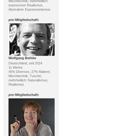
Mischtechnik; mehrheitlich:
expressiver Realismus,
Abstrakter Expressionismus
pro
-Mitgliedschaft:
Wolfgang Bethke
Deutschland, seit 2024
11 Werke
45% Diverses, 27% Malerei;
Mischtechnik, Tusche;
mehrheitlich: Naturalismus,
Realismus
pro
-Mitgliedschaft: