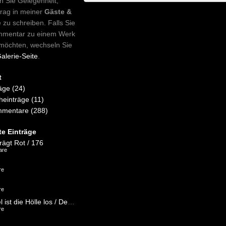
n Sie Gelegenheit,
trag in meiner
Gäste &
e zu schreiben. Falls Sie
mmentar zu einem Werk
möchten, wechseln Sie
alerie-Seite
.
t
äge (24)
einträge (11)
mentare (288)
te Einträge
rägt Rot / 176
are
re
re
Im Himmel ist die Hölle los / Deutsche Einheit / 152
re