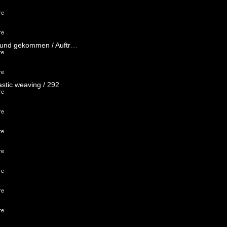
re
re
auf den Hund gekommen / Auftragsarbeit / 251
re
re
stic weaving / 292
re
re
re
re
re
re
re