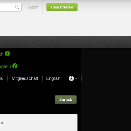
Login
Registrieren
sh
glish
ds
Mitgliedschaft
English
Über unsere Leidenschaft
rprojekt von Samsung
Zurück
Kunsthäuser
en.