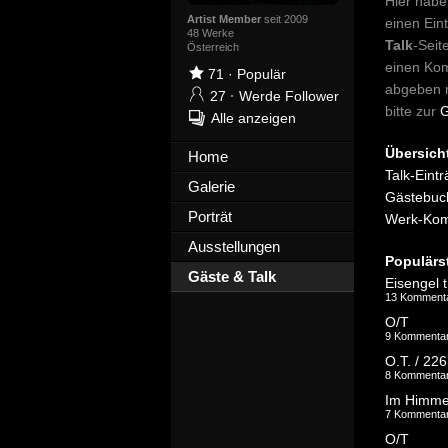
Hier habe
Artist Member
seit 2009
einen Ein
48 Werke
Talk
-Seit
Österreich
einen Ko
71
·
Populär
abgeben 
27
·
Werde Follower
bitte zur
G
Alle anzeigen
Übersich
Home
Talk-Eintr
Galerie
Gästebuch
Porträt
Werk-Kom
Ausstellungen
Populärs
Gäste & Talk
Eisengel t
13 Komment
O/T
9 Kommenta
O.T. / 226
8 Kommenta
7 Kommenta
O/T