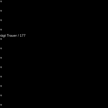
re
re
re
re
rägt Trauer / 177
re
re
re
re
re
re
re
re