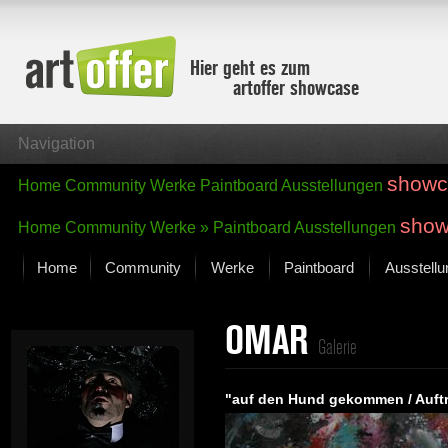
Hier geht es zum
artoffer showcase
Navigation
showc
Home
Community
Werke
Paintboard
Ausstellungen
show
Home
Community
Werke »
Paintboard
Ausstellungen
Home
Community
Werke
Paintboard
Ausstell
Showcase
OMAR
Der letzte Monat im Fokus
Galerie
Alle Fokus-Werke
Standard-Ansicht
"auf den Hund gekommen / Auftr
Fokus-Werke
Neue Werke – Auswahl
Alle neuen Werke