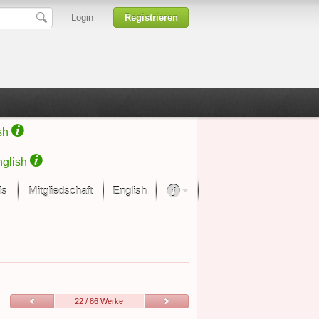
Login
Registrieren
sh
glish
ds
Mitgliedschaft
English
Über unsere Leidenschaft
rprojekt von Samsung
Kunsthäuser
22 / 86 Werke