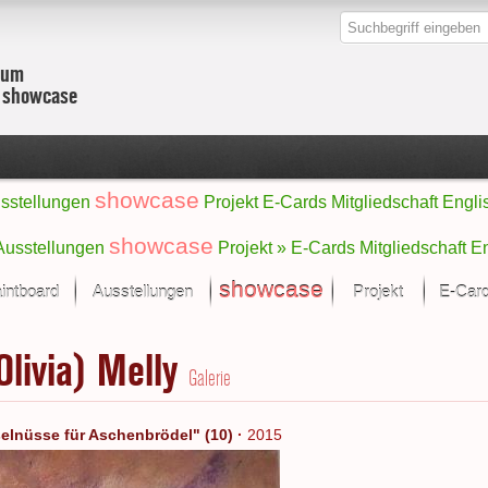
zum
r showcase
showcase
sstellungen
Projekt
E-Cards
Mitgliedschaft
Engli
showcase
Ausstellungen
Projekt »
E-Cards
Mitgliedschaft
En
showcase
intboard
Ausstellungen
Projekt
E-Car
Kunst Raum
Kategorien
(Olivia) Melly
onat im Fokus
Ein Künstlerförde
Malerei
Galerie
Werke
Skulptur/Plastik
Zeichnung
sicht
Digital Art
selnüsse für Aschenbrödel" (10)
·
2015
e
Grafik
– Auswahl
Fotografie
erke