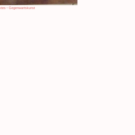
ktes
·
Gegenwartskunst