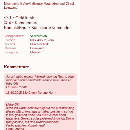
Mischtechnik Acryl, diverse Materialien und Öl auf
Leinwand
1
·
Gefällt mir
4
·
Kommentare
Kontakt/Kauf
·
Kunstkarte versenden
Verfügbarkeit:
Verkäuflich
Grösse:
60 x 40 x 2,5 cm
Technik:
Mischtechnik
Medium:
Leinwand
Kategorie:
Malerei
Kommentare
Ja, ich gebe meinen Vorrednerinnen Recht, eine
weihnachtlich anmutende Komposition. Klasse,
liebe Oli!
LG von Renate
18.10.2015 13:42 von
Renate Horn
Liebe Oli,
auch ich warte sehnsüchtig auf die Ausstrahlung
dieses Märchens, das ich aber bestimmt schon
x-mal gesehen habe und mich immer noch
fasziniert. Genau so faszinierend finde ich Deine
Komposition, mit den wunderschönen
Farbverläufen. Kompliment!
Liebi Grüess