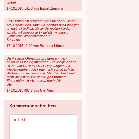
Isabel
17.10.2015 14:58 von
Isabel Zampino
Fast schon ein bisschen weihnachtlich, Deine
drei Haselnüsse, liebe Oli, erinnert mich weniger
an meine Kindheit, als an die meiner Kinder -
absolut toll komponiert - gefällt mir super.
Ganz liebe Wochenendgrüße
Susanne
17.10.2015 11:49 von
Susanne Köttgen
Danke liebe Olivia fürs Erinnern an mein
absolutes Lieblingsmärchen. DIe Magie dieser
DREI hast Du wunderbar eingefangen und
wiedergegeben. Ich freue mich schon auf die
Weihnachtszeit, wenn das Märchen bestimmt
mehr als einmal vor den Augen flimmert.
EIne schöne Herbstzeit wünscht Dir
Ute
17.10.2015 09:47 von
Ute Kleist
Kommentar schreiben