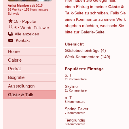
Hier haben Sie Gelegenheit,
Artist Member
seit 2015
einen Eintrag in meiner
Gäste &
86 Werke
·
153 Kommentare
Talk
-Seite zu schreiben. Falls Sie
Schweiz
einen Kommentar zu einem Werk
15
·
Populär
abgeben möchten, wechseln Sie
6
·
Werde Follower
bitte zur
Galerie-Seite
.
Alle anzeigen
Kontakt
Übersicht
Gästebucheinträge (4)
Home
Werk-Kommentare (149)
Galerie
Porträt
Populärste Einträge
o. T.
Biografie
11 Kommentare
Ausstellungen
Skyline
11 Kommentare
Gäste & Talk
o. T.
8 Kommentare
Spring Fever
7 Kommentare
Tiefgründig
6 Kommentare