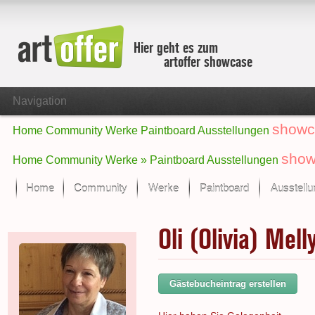
Hier geht es zum
artoffer showcase
Navigation
showc
Home
Community
Werke
Paintboard
Ausstellungen
show
Home
Community
Werke »
Paintboard
Ausstellungen
Home
Community
Werke
Paintboard
Ausstell
Showcase
Oli (Olivia) Mell
Der letzte Monat im Fokus
Alle Fokus-Werke
Standard-Ansicht
Gästebucheintrag erstellen
Fokus-Werke
Neue Werke – Auswahl
Alle neuen Werke