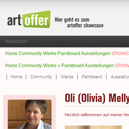
Hier geht es zum
artoffer showcase
Navigation
showc
Home
Community
Werke
Paintboard
Ausstellungen
show
Home
Community
Werke »
Paintboard
Ausstellungen
Home
Community
Werke
Paintboard
Ausstell
Showcase
Oli (Olivia) Mell
Der letzte Monat im Fokus
Alle Fokus-Werke
Standard-Ansicht
Herzlich willkommen auf meiner Ho
Fokus-Werke
Neue Werke – Auswahl
Alle neuen Werke