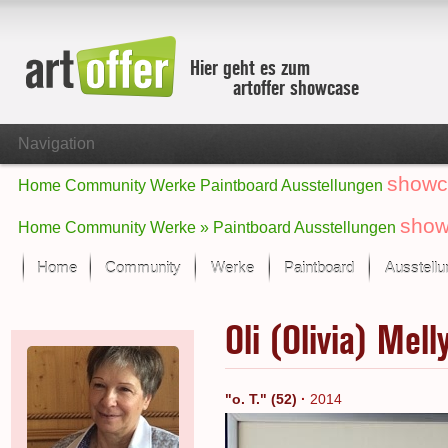
Hier geht es zum
artoffer showcase
Navigation
showc
Home
Community
Werke
Paintboard
Ausstellungen
show
Home
Community
Werke »
Paintboard
Ausstellungen
Home
Community
Werke
Paintboard
Ausstell
Showcase
Oli (Olivia) Mell
Der letzte Monat im Fokus
Alle Fokus-Werke
Standard-Ansicht
"o. T." (52)
·
2014
Fokus-Werke
Neue Werke – Auswahl
Alle neuen Werke