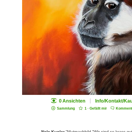
|
0 Ansichten
Info/Kontakt/Ka
Sammlung
1
·
Gefällt mir
Komment
Nele Kugler
"Mutmachbild "Wir sind so krass gut