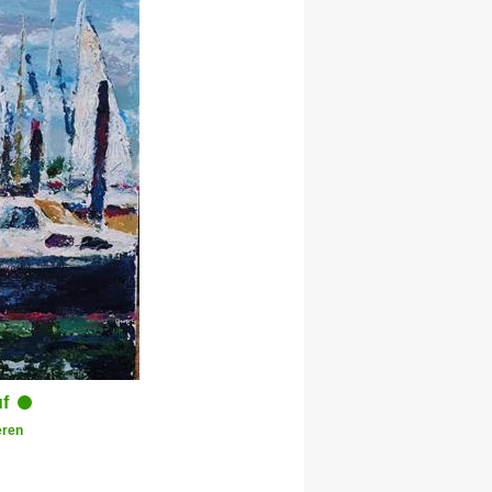
uf
ren