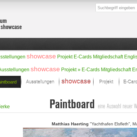
zum
r showcase
showcase
sstellungen
Projekt
E-Cards
Mitgliedschaft
Engli
showcase
Ausstellungen
Projekt »
E-Cards
Mitgliedschaft
En
showcase
intboard
Ausstellungen
Projekt
E-Car
Kunst Raum
Kategorien
Paintboard
onat im Fokus
Ein Künstlerförde
Malerei
eine Auswahl neuer 
erke
Werke
Skulptur/Plastik
Zeichnung
sicht
Digital Art
e
Matthias Haerting
"Yachthafen Elsfleth", M
Grafik
– Auswahl
Fotografie
erke