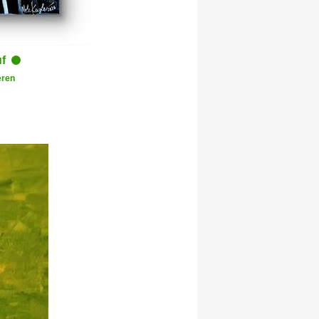
uf
ren