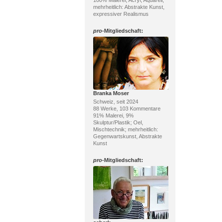
100% Malerei; Acryl, Aquarell;
mehrheitlich: Abstrakte Kunst,
expressiver Realismus
pro
-Mitgliedschaft:
Branka Moser
Schweiz, seit 2024
88 Werke, 103 Kommentare
91% Malerei, 9%
Skulptur/Plastik; Oel,
Mischtechnik; mehrheitlich:
Gegenwartskunst, Abstrakte
Kunst
pro
-Mitgliedschaft: