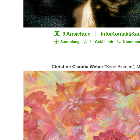
|
0 Ansichten
Info/Kontakt/Ka
Sammlung
1
·
Gefällt mir
Komment
Christine Claudia Weber
"Serie Blumen", M