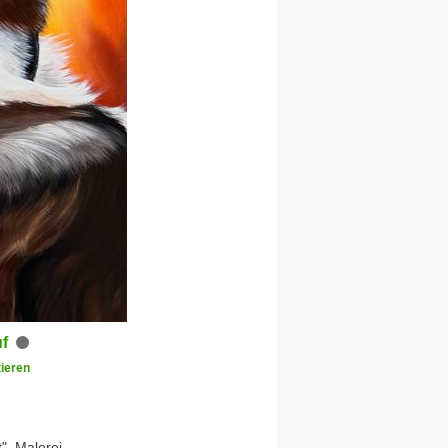
uf
ieren
", Malerei