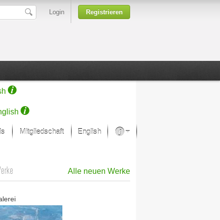
Login
Registrieren
sh
glish
ds
Mitgliedschaft
English
Über unsere Leidenschaft
rprojekt von Samsung
Werke
Alle neuen Werke
Kunsthäuser
alerei