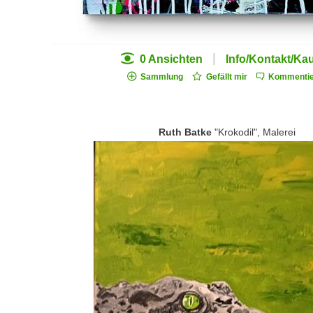
|
0 Ansichten
Info/Kontakt/Ka
Sammlung
Gefällt mir
Kommentie
Ruth Batke
"Krokodil", Malerei