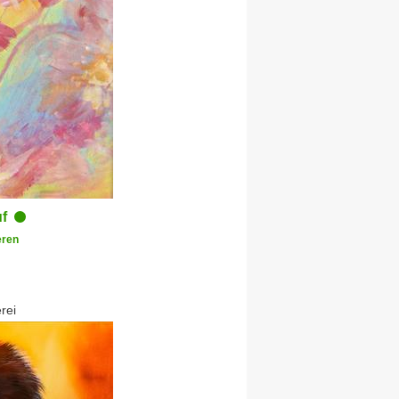
uf
ren
rei