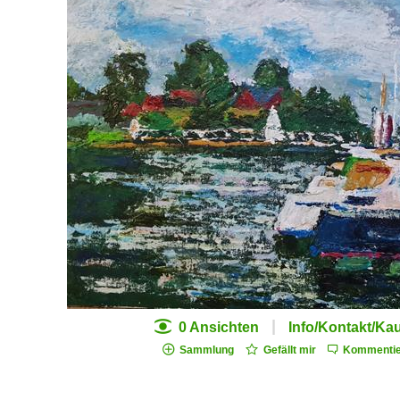
|
0 Ansichten
Info/Kontakt/Ka
Sammlung
Gefällt mir
Kommentie