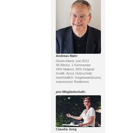
Andreas Mahr
Deutschland, seit 2013
48 Werke, 1 Kommentar
44% Malerei, 35% Original-
Grafik; Acryl, Holzschnitt;
mehrheitlich: Gegenwartskunst,
expressiver Realismus
pro
-Mitgliedschaft:
Claudia Jung