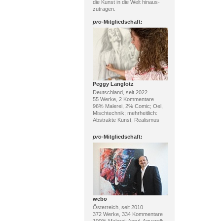
die Kunst in die Welt hinaus-
zutragen.
pro
-Mitgliedschaft:
Peggy Langlotz
Deutschland, seit 2022
55 Werke, 2 Kommentare
96% Malerei, 2% Comic; Oel,
Mischtechnik; mehrheitlich:
Abstrakte Kunst, Realismus
pro
-Mitgliedschaft:
webo
Österreich, seit 2010
372 Werke, 334 Kommentare