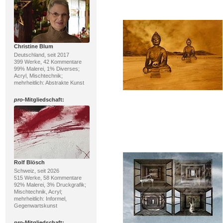
Christine Blum
Deutschland, seit 2017
399 Werke, 42 Kommentare
99% Malerei, 1% Diverses;
Acryl, Mischtechnik;
mehrheitlich: Abstrakte Kunst
pro
-Mitgliedschaft:
Rolf Blösch
Schweiz, seit 2026
515 Werke, 58 Kommentare
92% Malerei, 3% Druckgrafik;
Mischtechnik, Acryl;
mehrheitlich: Informel,
Gegenwartskunst
pro
-Mitgliedschaft: