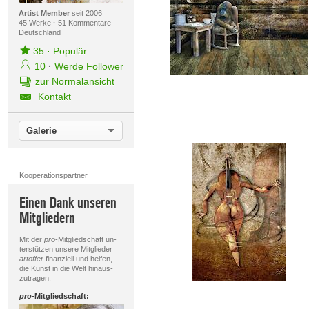
Artist Member
seit 2006
45 Werke
·
51 Kommentare
Deutschland
35
·
Populär
10
·
Werde Follower
zur Normalansicht
Kontakt
Galerie
Kooperationspartner
Einen Dank unseren
Mitgliedern
Mit der
pro
-Mitgliedschaft un-
terstützen unsere Mitglieder
artoffer
finanziell und helfen,
die Kunst in die Welt hinaus-
zutragen.
pro
-Mitgliedschaft: