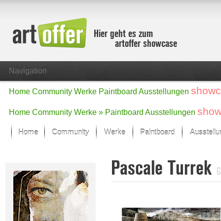
Hier geht es zum
artoffer showcase
Navigation
showc
Home
Community
Werke
Paintboard
Ausstellungen
show
Home
Community
Werke »
Paintboard
Ausstellungen
Home
Community
Werke
Paintboard
Ausstell
Showcase
Pascale Turrek
Der letzte Monat im Fokus
G
Alle Fokus-Werke
Standard-Ansicht
Fokus-Werke
Neue Werke – Auswahl
Alle neuen Werke