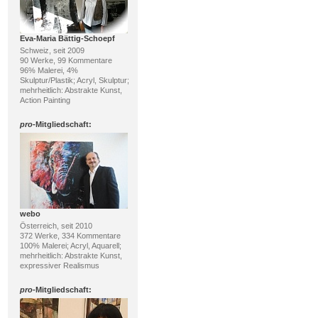
Eva-Maria Bättig-Schoepf
Schweiz, seit 2009
90 Werke, 99 Kommentare
96% Malerei, 4%
Skulptur/Plastik; Acryl, Skulptur;
mehrheitlich: Abstrakte Kunst,
Action Painting
pro
-Mitgliedschaft:
webo
Österreich, seit 2010
372 Werke, 334 Kommentare
100% Malerei; Acryl, Aquarell;
mehrheitlich: Abstrakte Kunst,
expressiver Realismus
pro
-Mitgliedschaft: