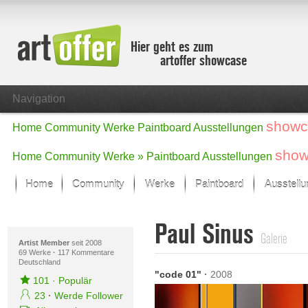
Hier geht es zum
artoffer showcase
Navigation
showc
Home
Community
Werke
Paintboard
Ausstellungen
show
Home
Community
Werke »
Paintboard
Ausstellungen
Home
Community
Werke
Paintboard
Ausstell
Showcase
Paul Sinus
Der letzte Monat im Fokus
Galerie
Alle Fokus-Werke
Artist Member
seit 2008
69 Werke
·
117 Kommentare
Deutschland
Standard-Ansicht
"code 01"
·
2008
Fokus-Werke
101
·
Populär
Neue Werke – Auswahl
23
·
Werde Follower
Alle neuen Werke