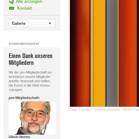
Alle anzeigen
Kontakt
Galerie
Kooperationspartner
Einen Dank unseren
Mitgliedern
Mit der
pro
-Mitgliedschaft un-
terstützen unsere Mitglieder
artoffer
finanziell und helfen,
die Kunst in die Welt hinaus-
zutragen.
pro
-Mitgliedschaft:
Tags:
Fashion
·
Expressionismus
·
Action Pai
Ulrich Herren