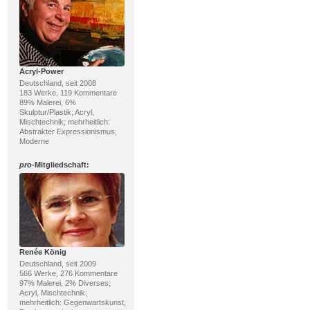
Acryl-Power
Deutschland, seit 2008
183 Werke, 119 Kommentare
89% Malerei, 6%
Skulptur/Plastik; Acryl,
Mischtechnik; mehrheitlich:
Abstrakter Expressionismus,
Moderne
pro
-Mitgliedschaft:
Renée König
Deutschland, seit 2009
566 Werke, 276 Kommentare
97% Malerei, 2% Diverses;
Acryl, Mischtechnik;
mehrheitlich: Gegenwartskunst,