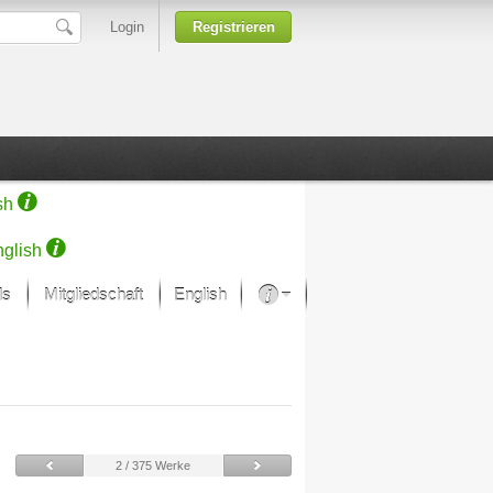
Login
Registrieren
sh
glish
ds
Mitgliedschaft
English
Über unsere Leidenschaft
rprojekt von Samsung
Kunsthäuser
2 / 375 Werke