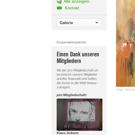
Alle anzeigen
Kontakt
Galerie
Kooperationspartner
Einen Dank unseren
Mitgliedern
Mit der
pro
-Mitgliedschaft un-
terstützen unsere Mitglieder
artoffer
finanziell und helfen,
die Kunst in die Welt hinaus-
zutragen.
Tags:
Abstra
pro
-Mitgliedschaft:
Klaus Ackerer