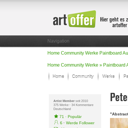
Hier geht es 
artoffe
Navigation
Home
Community
Werke
Paintboard
Au
Home
Community
Werke »
Paintboard
Home
Community
Werke
Pa
Showcase
Pete
Der letzte M
Alle Fokus-
Artist Member
seit 2010
375 Werke
·
34 Kommentare
Deutschland
Standard-An
"Abstrac
Fokus-Werk
71
·
Populär
Neue Werke 
6
·
Werde Follower
Alle neuen W