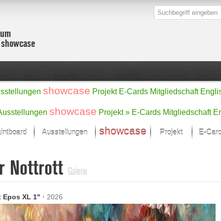
zum
r showcase
showcase
sstellungen
Projekt
E-Cards
Mitgliedschaft
Engli
showcase
Ausstellungen
Projekt »
E-Cards
Mitgliedschaft
En
showcase
intboard
Ausstellungen
Projekt
E-Car
Kunst Raum
Kategorien
r Nottrott
onat im Fokus
Ein Künstlerförde
Malerei
Galerie
Werke
Skulptur/Plastik
Zeichnung
sicht
Digital Art
t Epos XL 1"
·
2026
e
Grafik
– Auswahl
Fotografie
erke