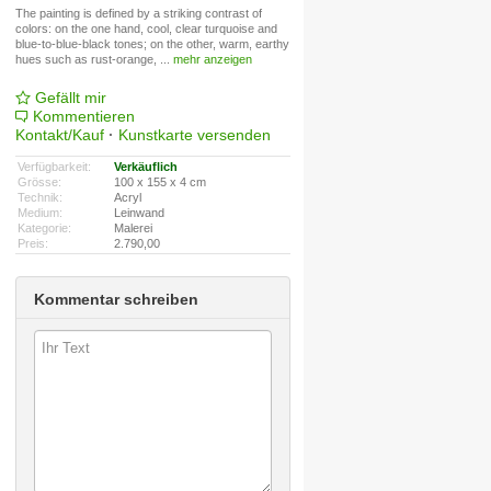
The painting is defined by a striking contrast of
colors: on the one hand, cool, clear turquoise and
blue-to-blue-black tones; on the other, warm, earthy
hues such as rust-orange,
...
mehr anzeigen
Gefällt mir
Kommentieren
Kontakt/Kauf
·
Kunstkarte versenden
Verfügbarkeit:
Verkäuflich
Grösse:
100 x 155 x 4 cm
Technik:
Acryl
Medium:
Leinwand
Kategorie:
Malerei
Preis:
2.790,00
Kommentar schreiben