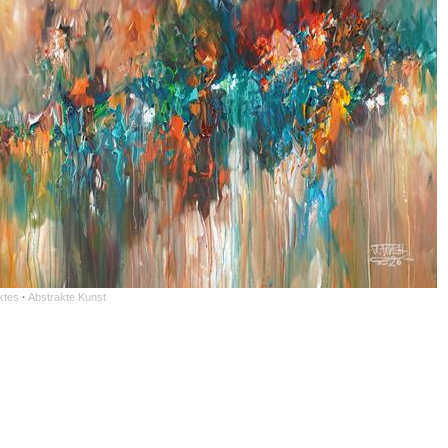
ktes
·
Abstrakte Kunst