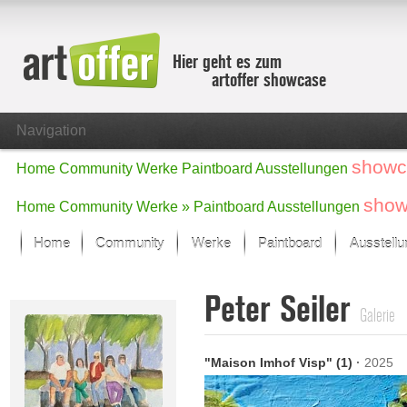
Hier geht es zum
artoffer showcase
Navigation
showc
Home
Community
Werke
Paintboard
Ausstellungen
show
Home
Community
Werke »
Paintboard
Ausstellungen
Home
Community
Werke
Paintboard
Ausstell
Showcase
Peter Seiler
Der letzte Monat im Fokus
Galerie
Alle Fokus-Werke
Standard-Ansicht
"Maison Imhof Visp" (1)
·
2025
Fokus-Werke
Neue Werke – Auswahl
Alle neuen Werke