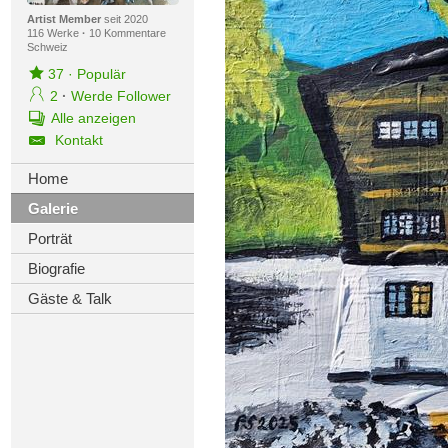
Artist Member
seit 2020
116 Werke
·
10 Kommentare
Schweiz
37
·
Populär
2
·
Werde Follower
Alle anzeigen
Kontakt
Home
Galerie
Porträt
Biografie
Gäste & Talk