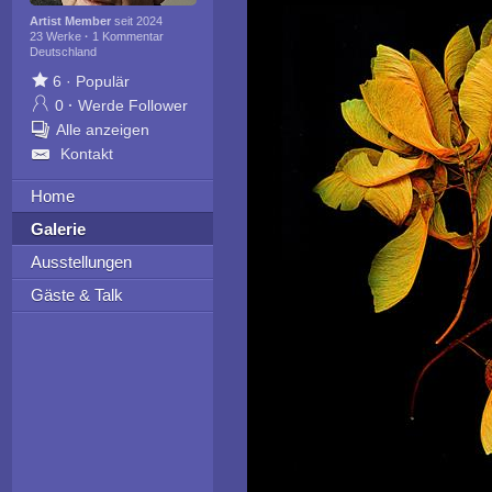
Artist Member
seit 2024
23 Werke
·
1 Kommentar
Deutschland
6
·
Populär
0
·
Werde Follower
Alle anzeigen
Kontakt
Home
Galerie
Ausstellungen
Gäste & Talk