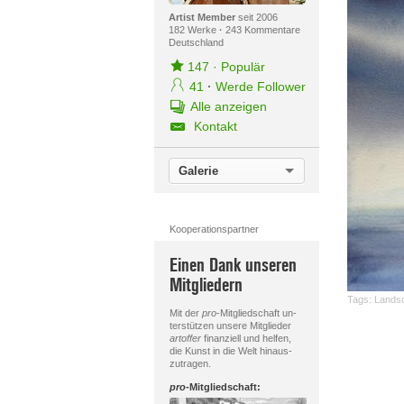
Artist Member
seit 2006
182 Werke
·
243 Kommentare
Deutschland
147
·
Populär
41
·
Werde Follower
Alle anzeigen
Kontakt
Galerie
Kooperationspartner
Einen Dank unseren
Mitgliedern
Tags:
Landsc
Mit der
pro
-Mitgliedschaft un-
terstützen unsere Mitglieder
artoffer
finanziell und helfen,
die Kunst in die Welt hinaus-
zutragen.
pro
-Mitgliedschaft: