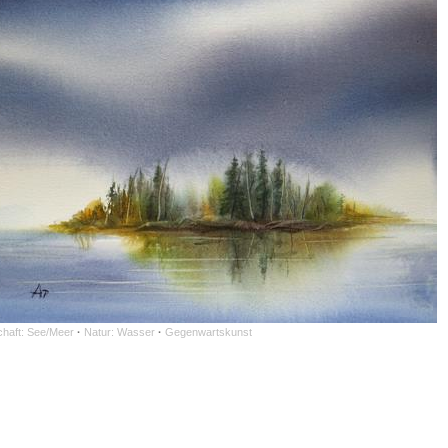
haft: See/Meer
·
Natur: Wasser
·
Gegenwartskunst