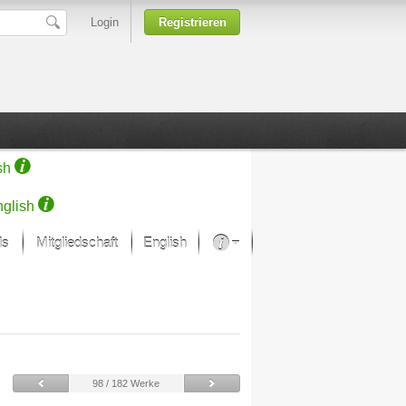
Login
Registrieren
sh
glish
ds
Mitgliedschaft
English
Über unsere Leidenschaft
rprojekt von Samsung
Kunsthäuser
98 / 182 Werke