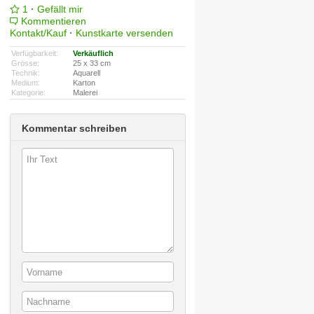
1
·
Gefällt mir
Kommentieren
Kontakt/Kauf
·
Kunstkarte versenden
Verfügbarkeit:
Verkäuflich
Grösse:
25 x 33 cm
Technik:
Aquarell
Medium:
Karton
Kategorie:
Malerei
Kommentar schreiben