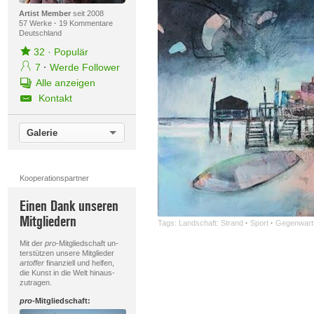
Artist Member
seit 2008
57 Werke
·
19 Kommentare
Deutschland
32
·
Populär
7
·
Werde Follower
Alle anzeigen
Kontakt
Galerie
Kooperationspartner
Einen Dank unseren
Mitgliedern
Tags:
Landschaft: Strand
·
Sport
·
Gegenwart
Mit der
pro
-Mitgliedschaft un-
terstützen unsere Mitglieder
artoffer
finanziell und helfen,
die Kunst in die Welt hinaus-
zutragen.
pro
-Mitgliedschaft: