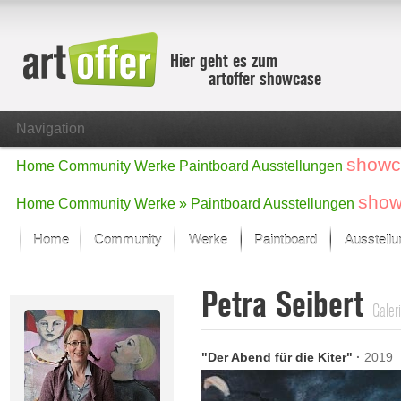
Hier geht es zum
artoffer showcase
Navigation
showc
Home
Community
Werke
Paintboard
Ausstellungen
show
Home
Community
Werke »
Paintboard
Ausstellungen
Home
Community
Werke
Paintboard
Ausstell
Showcase
Petra Seibert
Der letzte Monat im Fokus
Galer
Alle Fokus-Werke
Standard-Ansicht
"Der Abend für die Kiter"
·
2019
Fokus-Werke
Neue Werke – Auswahl
Alle neuen Werke