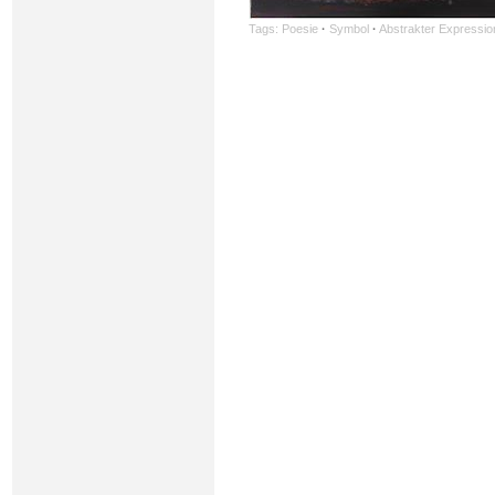
Tags:
Poesie
·
Symbol
·
Abstrakter Expressi