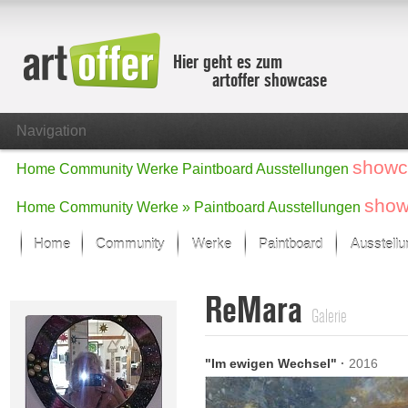
Hier geht es zum
artoffer showcase
Navigation
showc
Home
Community
Werke
Paintboard
Ausstellungen
show
Home
Community
Werke »
Paintboard
Ausstellungen
Home
Community
Werke
Paintboard
Ausstell
Showcase
ReMara
Der letzte Monat im Fokus
Galerie
Alle Fokus-Werke
Standard-Ansicht
"Im ewigen Wechsel"
·
2016
Fokus-Werke
Neue Werke – Auswahl
Alle neuen Werke