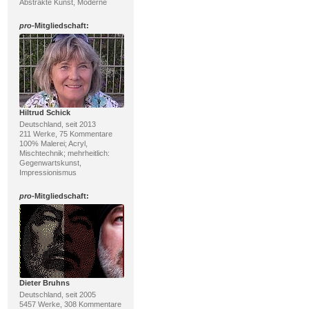
Abstrakte Kunst, Moderne
pro
-Mitgliedschaft:
Hiltrud Schick
Deutschland, seit 2013
211 Werke, 75 Kommentare
100% Malerei; Acryl,
Mischtechnik; mehrheitlich:
Gegenwartskunst,
Impressionismus
pro
-Mitgliedschaft:
Dieter Bruhns
Deutschland, seit 2005
5457 Werke, 308 Kommentare