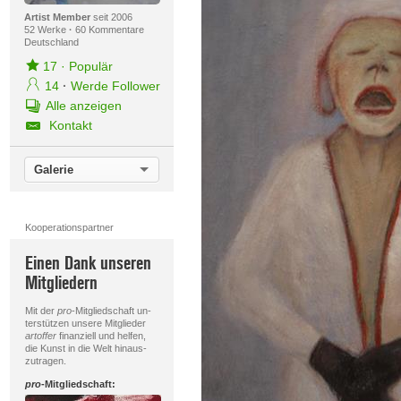
Artist Member
seit 2006
52 Werke
·
60 Kommentare
Deutschland
17
·
Populär
14
·
Werde Follower
Alle anzeigen
Kontakt
Galerie
Kooperationspartner
Einen Dank unseren
Mitgliedern
Mit der
pro
-Mitgliedschaft un-
terstützen unsere Mitglieder
artoffer
finanziell und helfen,
die Kunst in die Welt hinaus-
zutragen.
pro
-Mitgliedschaft: