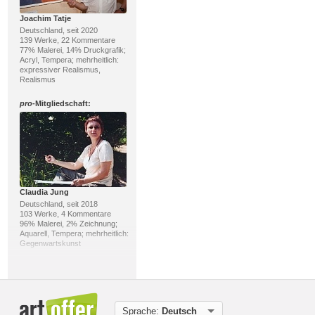
Joachim Tatje
Deutschland, seit 2020
139 Werke, 22 Kommentare
77% Malerei, 14% Druckgrafik;
Acryl, Tempera; mehrheitlich:
expressiver Realismus,
Realismus
pro
-Mitgliedschaft:
Claudia Jung
Deutschland, seit 2018
103 Werke, 4 Kommentare
96% Malerei, 2% Zeichnung;
Aquarell, Tempera; mehrheitlich:
Gegenwartskunst
pro
-Mitgliedschaft:
Sprache:
Deutsch