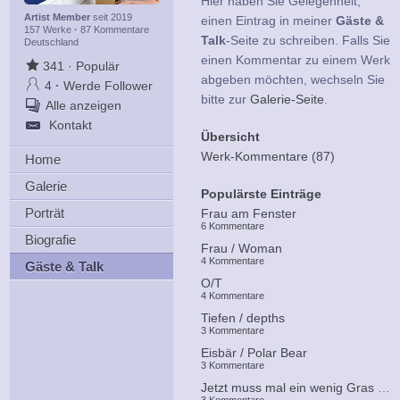
Hier haben Sie Gelegenheit,
Artist Member
seit 2019
einen Eintrag in meiner
Gäste &
157 Werke
·
87 Kommentare
Talk
-Seite zu schreiben. Falls Sie
Deutschland
einen Kommentar zu einem Werk
341
·
Populär
abgeben möchten, wechseln Sie
4
·
Werde Follower
bitte zur
Galerie-Seite
.
Alle anzeigen
Kontakt
Übersicht
Werk-Kommentare (87)
Home
Galerie
Populärste Einträge
Porträt
Frau am Fenster
6 Kommentare
Biografie
Frau / Woman
4 Kommentare
Gäste & Talk
O/T
4 Kommentare
Tiefen / depths
3 Kommentare
Eisbär / Polar Bear
3 Kommentare
Jetzt muss mal ein wenig Gras drüber wachsen...