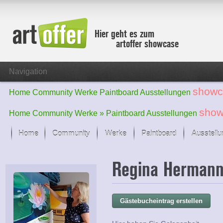
Hier geht es zum
artoffer showcase
Navigation
showc
Home
Community
Werke
Paintboard
Ausstellungen
show
Home
Community
Werke »
Paintboard
Ausstellungen
Home
Community
Werke
Paintboard
Ausstell
Showcase
Regina Herman
Der letzte Monat im Fokus
Alle Fokus-Werke
Standard-Ansicht
Gästebucheintrag erstellen
Fokus-Werke
Neue Werke – Auswahl
Alle neuen Werke