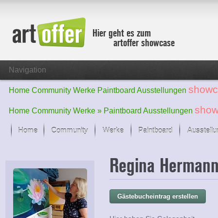
Hier geht es zum
artoffer showcase
Navigation
showc
Home
Community
Werke
Paintboard
Ausstellungen
show
Home
Community
Werke »
Paintboard
Ausstellungen
Home
Community
Werke
Paintboard
Ausstell
Showcase
Regina Herman
Der letzte Monat im Fokus
Alle Fokus-Werke
Standard-Ansicht
Gästebucheintrag erstellen
Fokus-Werke
Neue Werke – Auswahl
Alle neuen Werke