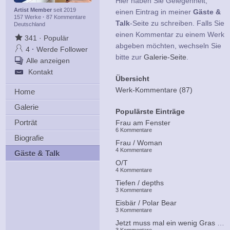
Hier haben Sie Gelegenheit,
Artist Member
seit 2019
einen Eintrag in meiner
Gäste &
157 Werke
·
87 Kommentare
Talk
-Seite zu schreiben. Falls Sie
Deutschland
einen Kommentar zu einem Werk
341
·
Populär
abgeben möchten, wechseln Sie
4
·
Werde Follower
bitte zur
Galerie-Seite
.
Alle anzeigen
Kontakt
Übersicht
Werk-Kommentare (87)
Home
Galerie
Populärste Einträge
Porträt
Frau am Fenster
6 Kommentare
Biografie
Frau / Woman
4 Kommentare
Gäste & Talk
O/T
4 Kommentare
Tiefen / depths
3 Kommentare
Eisbär / Polar Bear
3 Kommentare
Jetzt muss mal ein wenig Gras drüber wachsen...