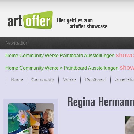
Hier geht es zum
artoffer showcase
Navigation
showc
Home
Community
Werke
Paintboard
Ausstellungen
show
Home
Community
Werke »
Paintboard
Ausstellungen
Home
Community
Werke
Paintboard
Ausstell
Showcase
Regina Herman
Der letzte Monat im Fokus
Alle Fokus-Werke
Standard-Ansicht
Fokus-Werke
Neue Werke – Auswahl
Alle neuen Werke