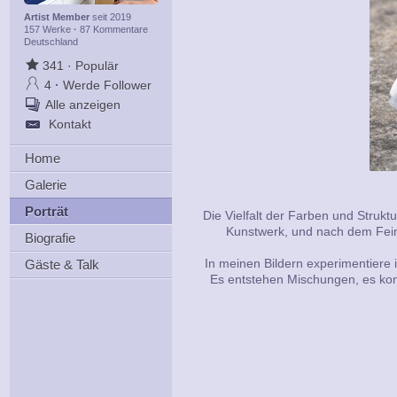
Artist Member
seit 2019
157 Werke
·
87 Kommentare
Deutschland
341
·
Populär
4
·
Werde Follower
Alle anzeigen
Kontakt
Home
Galerie
Porträt
Die Vielfalt der Farben und Struktu
Kunstwerk, und nach dem Feins
Biografie
In meinen Bildern experimentiere ic
Gäste & Talk
Es entstehen Mischungen, es kom