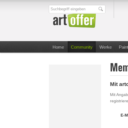
Suchbegriff eingeben
Home
Community
Werke
Pain
Memb
Mit ar
Mit Angab
registrier
E-M