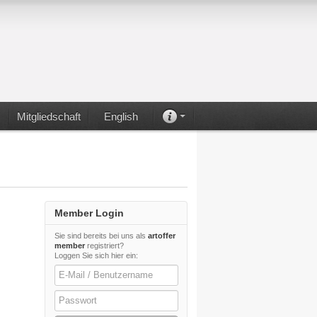
Mitgliedschaft
English
Member Login
Sie sind bereits bei uns als
artoffer
member
registriert?
Loggen Sie sich hier ein:
E-Mail / Benutzername
Passwort