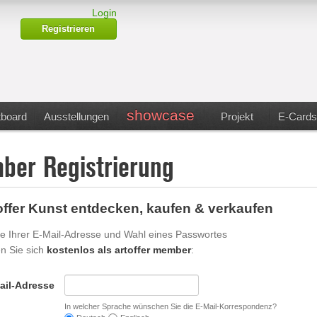
Login
Registrieren
showcase
tboard
Ausstellungen
Projekt
E-Cards
er Registrierung
toffer Kunst entdecken, kaufen & verkaufen
e Ihrer E-Mail-Adresse und Wahl eines Passwortes
en Sie sich
kostenlos als artoffer member
:
ail-Adresse
In welcher Sprache wünschen Sie die E-Mail-Korrespondenz?