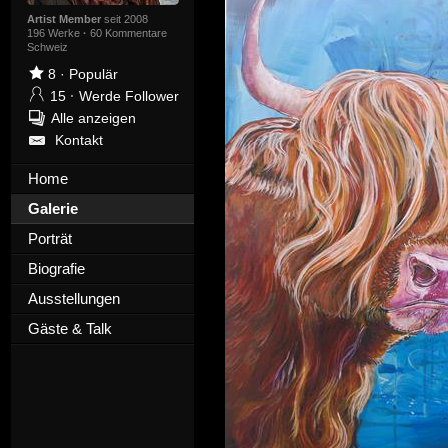
Artist Member
seit 2008
196 Werke
·
60 Kommentare
Schweiz
8
·
Populär
15
·
Werde Follower
Alle anzeigen
Kontakt
Home
Galerie
Porträt
Biografie
Ausstellungen
Gäste & Talk