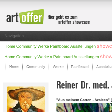
Hier geht es zum
artoffer showcase
Navigation
showc
Home
Community
Werke
Paintboard
Ausstellungen
show
Home
Community
Werke »
Paintboard
Ausstellungen
Home
Community
Werke
Paintboard
Ausstell
Showcase
Reiner Dr. med.
Der letzte Monat im Fokus
Alle Fokus-Werke
Standard-Ansicht
"Aus meinem Garten - Azaleen" 
Fokus-Werke
Neue Werke – Auswahl
Alle neuen Werke