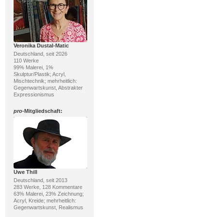
Veronika Dustal-Matic
Deutschland, seit 2026
110 Werke
99% Malerei, 1%
Skulptur/Plastik; Acryl,
Mischtechnik; mehrheitlich:
Gegenwartskunst, Abstrakter
Expressionismus
pro
-Mitgliedschaft:
Uwe Thill
Deutschland, seit 2013
283 Werke, 128 Kommentare
63% Malerei, 23% Zeichnung;
Acryl, Kreide; mehrheitlich:
Gegenwartskunst, Realismus