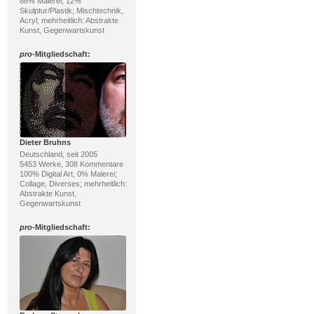
88% Malerei, 12%
Skulptur/Plastik; Mischtechnik,
Acryl; mehrheitlich: Abstrakte
Kunst, Gegenwartskunst
pro
-Mitgliedschaft:
Dieter Bruhns
Deutschland, seit 2005
5453 Werke, 308 Kommentare
100% Digital Art, 0% Malerei;
Collage, Diverses; mehrheitlich:
Abstrakte Kunst,
Gegenwartskunst
pro
-Mitgliedschaft: