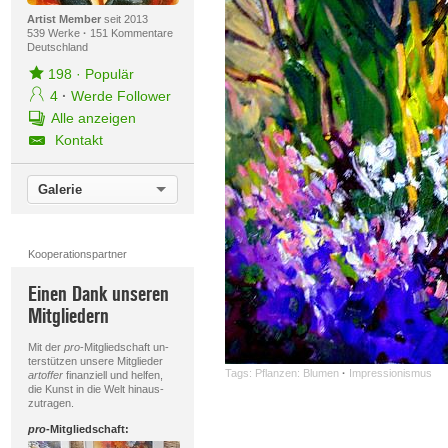
Artist Member
seit 2013
539 Werke
·
151 Kommentare
Deutschland
198
·
Populär
4
·
Werde Follower
Alle anzeigen
Kontakt
Galerie
Kooperationspartner
Einen Dank unseren
Mitgliedern
Mit der
pro
-Mitgliedschaft un-
terstützen unsere Mitglieder
Tags:
Pflanzen: Blumen
·
Impressionismus
artoffer
finanziell und helfen,
die Kunst in die Welt hinaus-
zutragen.
pro
-Mitgliedschaft: