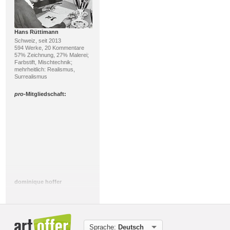
Hans Rüttimann
Schweiz, seit 2013
594 Werke, 20 Kommentare
57% Zeichnung, 27% Malerei;
Farbstift, Mischtechnik;
mehrheitlich: Realismus,
Surrealismus
pro
-Mitgliedschaft:
dominique hoffer
Schweiz, seit 2009
163 Werke, 83 Kommentare
100% Malerei; Oel;
mehrheitlich: Gegenwartskunst,
Postsurrealismus
Sprache:
Deutsch