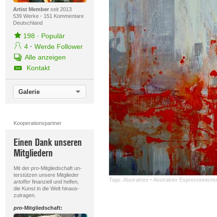
Artist Member
seit 2013
539 Werke
·
151 Kommentare
Deutschland
198
·
Populär
4
·
Werde Follower
Alle anzeigen
Kontakt
Galerie
Kooperationspartner
Einen Dank unseren
Mitgliedern
Mit der
pro
-Mitgliedschaft un-
terstützen unsere Mitglieder
Tags:
Abstraktes
·
Abstrakter Expressionism
artoffer
finanziell und helfen,
die Kunst in die Welt hinaus-
zutragen.
pro
-Mitgliedschaft: