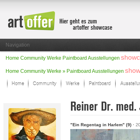
Hier geht es zum
artoffer showcase
Navigation
showc
Home
Community
Werke
Paintboard
Ausstellungen
show
Home
Community
Werke »
Paintboard
Ausstellungen
Home
Community
Werke
Paintboard
Ausstell
Showcase
Reiner Dr. med.
Der letzte Monat im Fokus
Alle Fokus-Werke
Standard-Ansicht
"Ein Regentag in Harlem" (9)
·
2
Fokus-Werke
Neue Werke – Auswahl
Alle neuen Werke