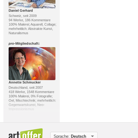
Daniel Gerhard
Schweiz, seit 2009
94 Werke, 186 Kommentare
100% Malerei; Aquarell, Collage;
mehrheitlich: Abstrakte Kunst,
Naturalismus
pro
-Mitgliedschaft:
Annette Schmucker
Deutschland, seit 2007
418 Werke, 1548 Kommentare
100% Malerei, 0% Fotografie;
Oel, Mischtechnik; mehrheitlich:
Gegenwartskunst, Neo-
Impressionismus
pro
-Mitgliedschaft:
Sprache:
Deutsch