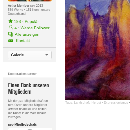
Artist Member
seit 2013
539 Werke
·
151 Kommentare
Deutschland
198
·
Populär
4
·
Werde Follower
Alle anzeigen
Kontakt
Galerie
Kooperationspartner
Einen Dank unseren
Mitgliedern
Mit der
pro
-Mitgliedschaft un-
Tags:
Landschaft: Herbst
·
Expressionismus
terstützen unsere Mitglieder
artoffer
finanziell und helfen,
die Kunst in die Welt hinaus-
zutragen.
pro
-Mitgliedschaft: