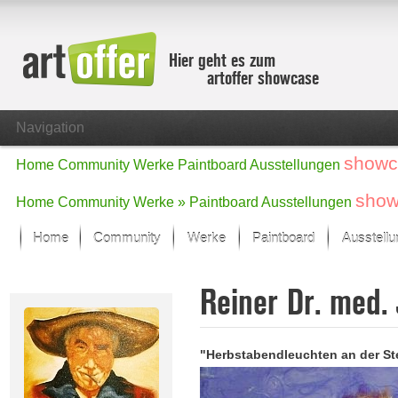
Hier geht es zum
artoffer showcase
Navigation
showc
Home
Community
Werke
Paintboard
Ausstellungen
show
Home
Community
Werke »
Paintboard
Ausstellungen
Home
Community
Werke
Paintboard
Ausstell
Showcase
Reiner Dr. med.
Der letzte Monat im Fokus
Alle Fokus-Werke
Standard-Ansicht
"Herbstabendleuchten an der St
Fokus-Werke
Neue Werke – Auswahl
Alle neuen Werke