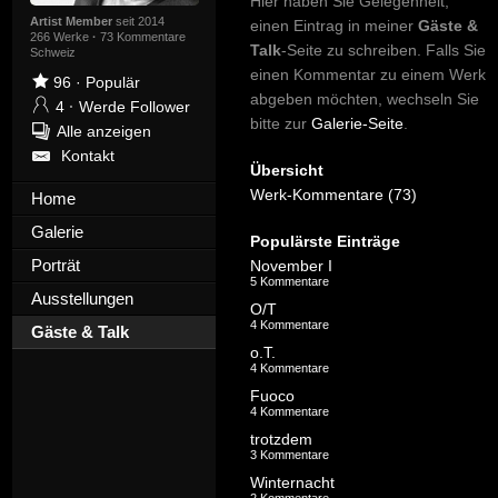
Hier haben Sie Gelegenheit,
Artist Member
seit 2014
einen Eintrag in meiner
Gäste &
266 Werke
·
73 Kommentare
Talk
-Seite zu schreiben. Falls Sie
Schweiz
einen Kommentar zu einem Werk
96
·
Populär
abgeben möchten, wechseln Sie
4
·
Werde Follower
bitte zur
Galerie-Seite
.
Alle anzeigen
Kontakt
Übersicht
Werk-Kommentare (73)
Home
Galerie
Populärste Einträge
Porträt
November I
5 Kommentare
Ausstellungen
O/T
4 Kommentare
Gäste & Talk
o.T.
4 Kommentare
Fuoco
4 Kommentare
trotzdem
3 Kommentare
Winternacht