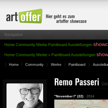
Hier geht es zum
artoffer showcase
Navigation
showc
Home
Community
Werke
Paintboard
Ausstellungen
show
Home
Community
Werke »
Paintboard
Ausstellungen
Home
Community
Werke
Paintboard
Ausstell
Showcase
Remo Passeri
Der letzte Monat im Fokus
Gale
Alle Fokus-Werke
Standard-Ansicht
"November I" (22)
·
2014
Fokus-Werke
Neue Werke – Auswahl
Alle neuen Werke