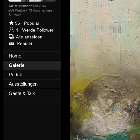
Artist Member
seit 2014
266 Werke
·
73 Kommentare
Schweiz
96
·
Populär
4
·
Werde Follower
Alle anzeigen
Kontakt
Home
Galerie
Porträt
Ausstellungen
Gäste & Talk