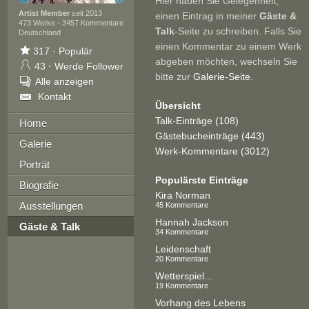
Hier haben Sie Gelegenheit,
Artist Member
seit 2013
einen Eintrag in meiner
Gäste &
473 Werke
·
3457 Kommentare
Talk
-Seite zu schreiben. Falls Sie
Deutschland
einen Kommentar zu einem Werk
317
·
Populär
abgeben möchten, wechseln Sie
43
·
Werde Follower
bitte zur
Galerie-Seite
.
Alle anzeigen
Kontakt
Übersicht
Talk-Einträge (108)
Home
Gästebucheinträge (443)
Galerie
Werk-Kommentare (3012)
Porträt
Populärste Einträge
Biografie
Kira Norman
Ausstellungen
45 Kommentare
Hannah Jackson
Gäste & Talk
34 Kommentare
Leidenschaft
20 Kommentare
Wetterspiel...
19 Kommentare
Vorhang des Lebens