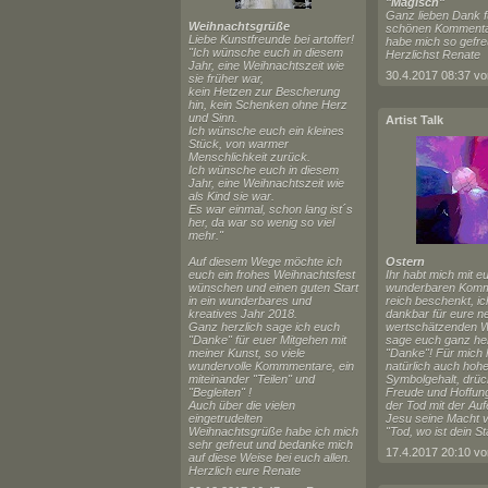
"Magisch"
Ganz lieben Dank f
Weihnachtsgrüße
schönen Kommentar
Liebe Kunstfreunde bei artoffer!
habe mich so gefre
"Ich wünsche euch in diesem
Herzlichst Renate
Jahr, eine Weihnachtszeit wie
sie früher war,
kein Hetzen zur Bescherung
hin, kein Schenken ohne Herz
und Sinn.
Artist Talk
Ich wünsche euch ein kleines
Stück, von warmer
Menschlichkeit zurück.
Ich wünsche euch in diesem
Jahr, eine Weihnachtszeit wie
als Kind sie war.
Es war einmal, schon lang ist´s
her, da war so wenig so viel
mehr."
Auf diesem Wege möchte ich
Ostern
euch ein frohes Weihnachtsfest
Ihr habt mich mit e
wünschen und einen guten Start
wunderbaren Komm
in ein wunderbares und
reich beschenkt, ic
kreatives Jahr 2018.
dankbar für eure n
Ganz herzlich sage ich euch
wertschätzenden W
"Danke" für euer Mitgehen mit
sage euch ganz her
meiner Kunst, so viele
"Danke"! Für mich h
wundervolle Kommmentare, ein
natürlich auch hoh
miteinander "Teilen" und
Symbolgehalt, drück
"Begleiten" !
Freude und Hoffun
Auch über die vielen
der Tod mit der Au
eingetrudelten
Jesu seine Macht v
Weihnachtsgrüße habe ich mich
"Tod, wo ist dein S
sehr gefreut und bedanke mich
auf diese Weise bei euch allen.
Herzlich eure Renate