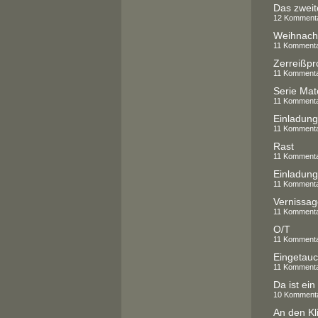
Das zweit
12 Komment
Weihnach
11 Komment
Zerreißpr
11 Komment
11 Komment
Einladung
11 Komment
Rast
11 Komment
Einladung
11 Komment
Vernissag
11 Komment
O/T
11 Komment
Eingetauch
11 Komment
Da ist ein 
10 Komment
An den Kl