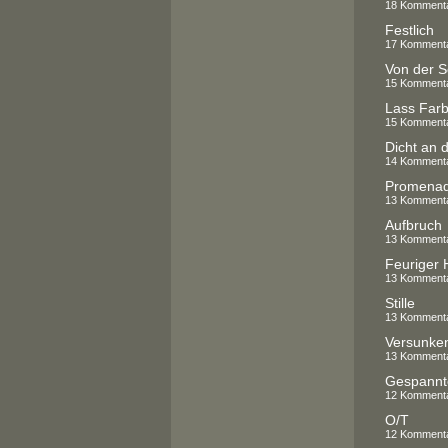
18 Komment
Festlich
17 Komment
Von der S
15 Komment
Lass Far
15 Komment
Dicht an d
14 Komment
Promenade
13 Komment
Aufbruch
13 Komment
Feuriger 
13 Komment
Stille
13 Komment
Versunke
13 Komment
Gespannt
12 Komment
O/T
12 Komment