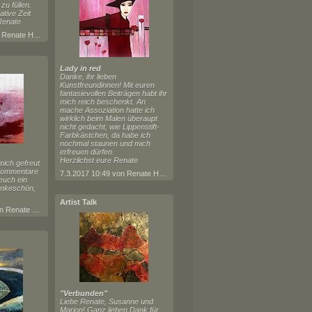
zu füllen.
ative Zeit
Renate
9.8.2017 19:54 von Renate Horn
Lady in red
Danke, ihr lieben
Kunstfreundinnen! Mit euren
fantasievollen Beiträgen habt ihr
mich reich beschenkt. An
mache Assoziation hatte ich
wirklich beim Malen überaupt
nicht gedacht, wie Lippenstift-
Farbkästchen, da habe ich
nochmal staunen und mich
erfreuen dürfen.
Herzlichst eure Renate
mich gefreut
 Kommentare
7.3.2017 10:49 von Renate Horn
euch ein
ankeschön,
Artist Talk
27.7.2017 17:51 von Renate Horn
"Verbunden"
Liebe Renate, Susanne und
Marion! Ganz lieben Dank für