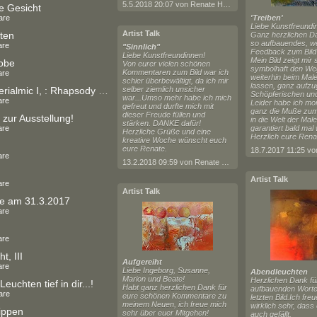
5.5.2018 20:07 von Renate Horn
e Gesicht
are
'Treiben'
Liebe Kunstfreundi
Artist Talk
ten
Ganz herzlichen Da
so aufbauendes, we
are
"Sinnlich"
Feedback zum Bild '
Liebe Kunstfreundinnen!
Mein Bild zeigt mir 
obe
Von eurer vielen schönen
symbolhaft den We
Kommentaren zum Bild war ich
are
weiterhin beim Male
schier überbewältigt, da ich mir
lassen, ganz aufzu
Serie Materialmic I, : Rhapsody in `Blue
selber ziemlich unsicher
Schöpferischen und
war...Umso mehr habe ich mich
are
Leider habe ich mo
gefreut und durfte mich mit
ganz die Muße zu
dieser Freude füllen und
 zur Ausstellung!
in die Welt der Male
stärken. DANKE dafür!
are
garantiert bald mal 
Herzliche Grüße und eine
Herzlich eure Rena
kreative Woche wünscht euch
eure Renate.
are
13.2.2018 09:59 von Renate Horn
Artist Talk
are
Artist Talk
e am 31.3.2017
are
are
t, III
Aufgereiht
are
Liebe Ingeborg, Susanne,
Abendleuchten
Marion und Beate!
Herzlichen Dank fü
Leuchten tief in dir...!
Habt ganz herzlichen Dank für
aufbauenden Wort
are
eure schönen Kommentare zu
letzten Bild.Ich fre
meinem Neuen, ich freue mich
wirklich sehr, dass
ippen
sehr über euer Mitgehen!
auch gefällt.