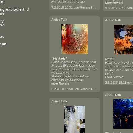
are
Herzlichst eure Renate
Eure Renate
7.2.2018 10:31 von Renate Horn
ng explodiert...!
are
Artist Talk
oy
Artist Talk
are
are
igen
"Vis à vis"
Merci!
Ganz lieben Dank, so nett habt
Habt ganz herzlich
ihr zum Bild geschrieben, liebe
eure netten Worte
Kunstfreunde. Da freue ich mich
Neuen, ich freue mi
wirklich sehr!
sehr!
Malerische Grüße und ein
Eure Renate
schönes Wochenende,
eure Renate
3.2.2018 18:50 von Renate Horn
Artist Talk
Artist Talk