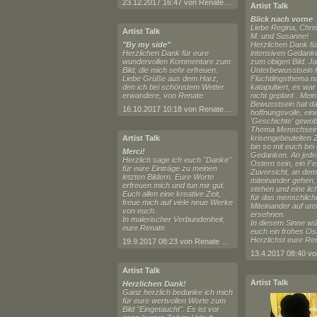
23.12.2017 16:47 von Renate Horn
Artist Talk
Blick nach vorne
Liebe Regina, Chris
Artist Talk
M. und Susanne!
"By my side"
Herzlichen Dank fü
Herzlichen Dank für eure
intensiven Gedank
wundervollen Kommentare zum
zum obigen Bild. Ja
Bild, die mich sehr erfreuen.
Unterbewusstsein 
Liebe Grüße aus dem Harz,
Flüchtlingsthema 
den ich bei schönstem Wetter
katapultiert, es war
erwandere, von Renate.
nicht geplant . Mein
Bewusstsein hat da
16.10.2017 10:18 von Renate Horn
hoffnungsvolle, eine
'Geschichte' gewo
Thema Menschsein
Artist Talk
krisengebeutelten Z
bin so mit euch bei
Merci!
Gedanken. An jed
Herzlich sage ich euch "Danke"
Ostern sein, ein Fe
für eure Einträge zu meinen
Zuversicht, an dem
letzten Bildern. Eure Worte
miteinander gehen,
erfreuen mich und tun mir gut.
stehen und eine lic
Euch allen eine kreative Zeit,
für das menschlich
freue mich auf viele neue Werke
Miteinander auf un
von euch.
ersehnen.
In malerischer Verbundenheit,
In diesem Sinne wü
eure Renate
euch ein frohes Os
Herzlichst eure Re
19.9.2017 08:23 von Renate Horn
Artist Talk
Artist Talk
Herzlichen Dank!
Ganz herzlich bedanke ich mich
für eure wertvollen Worte zum
Bild "Eingetaucht". Es ist vor