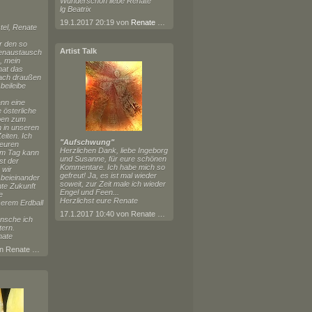
Wunderschön liebe Renate
lg Beatrix
19.1.2017 20:19 von
Renate Horn
tel, Renate
r den so
Artist Talk
enaustausch
, mein
hat das
nach draußen
 beileibe
nn eine
 österliche
ben zum
 in unseren
eiten. Ich
"Aufschwung"
 euren
Herzlichen Dank, liebe Ingeborg
em Tag kann
und Susanne, für eure schönen
st der
Kommentare. Ich habe mich so
 wir
gefreut! Ja, es ist mal wieder
 beieinander
soweit, zur Zeit male ich wieder
hte Zukunft
Engel und Feen...
e
Herzlichst eure Renate
serem Erdball
17.1.2017 10:40 von Renate Horn
nsche ich
tern.
nate
13.4.2017 08:40 von Renate Horn