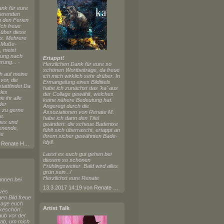
nk für eure
ierenden
 den Ferien
Ich freue
 über diese
ts. Mehrere
n Muße-
, meist
nung nach
Ertappt!
ung... -
Herzlichen Dank für eure so
schönen Wortbeiträge, da freue
h auf meine
ich mich wirklich sehr drüber. In
vor, die
Ermangelung eines Bildtitels
tattfindet Da
habe ich zunächst das 'ka' aus
les
der Collage gewählt, welches
 ihr alle
keine nähere Bedeutung hat.
der
Angeregt durch die
r zu gerne
Assoziationen von Renate M.
e.
habe ich dann den Titel
nes und
geändert: die scheue Badenixe
enende,
fühlt sich überrascht, ertappt an
te
Ihrem sicher gewähnten Bade-
Idyll.
2.9.2017 19:14 von Renate Horn
Lasst es euch gut gehen bei
diesem so schönen
Frühlingswetter. Bald wird alles
grün sein...!
Herzlichst eure Renate
nnnen bei
13.3.2017 14:19 von Renate Horn
ives
n Bild freue
sage euch
Artist Talk
keschön'.
aub vor der
 ab, um mich