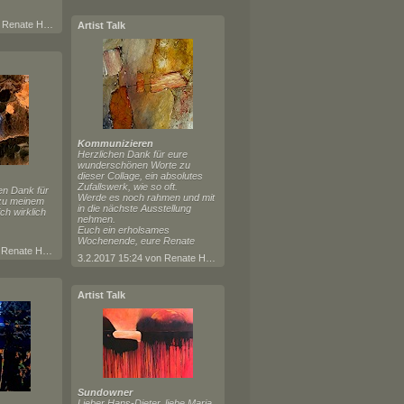
9.6.2017 21:15 von Renate Horn
Artist Talk
Kommunizieren
Herzlichen Dank für eure
wunderschönen Worte zu
dieser Collage, ein absolutes
Zufallswerk, wie so oft.
en Dank für
Werde es noch rahmen und mit
 zu meinem
in die nächste Ausstellung
ch wirklich
nehmen.
Euch ein erholsames
Wochenende, eure Renate
2.5.2017 15:11 von Renate Horn
3.2.2017 15:24 von Renate Horn
Artist Talk
Sundowner
Lieber Hans-Dieter, liebe Maria