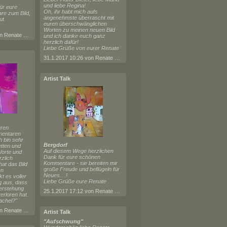
und liebe Regina!
ür eure
Oh, ihr habt mich aufs
e zum Bild,
angenehmste überrascht mit
ut.
euren überschwänglichen
Worten zu meinen neuen Bild
30.4.2017 08:37 von Renate Horn
und ich danke euch ganz
herzlich dafür!
Liebe Grüße von eurer Renate
31.1.2017 10:26 von Renate Horn
Artist Talk
uren
entaren
h bin sehr
Bergdorf
etten und
Auf diesem Wege herzlichen
orte und
Dank für eure schönen
zlich
Kommentare - sie bereiten mir
at das Bild
große Freude und beflügeln für
en
Neues.. .!
t es voller
Liebe Grüße eure Renate
g aus, dass
ferstehung
25.1.2017 17:12 von Renate Horn
erloren hat.
tachel?"
17.4.2017 20:10 von Renate Horn
Artist Talk
"Aufschwung"