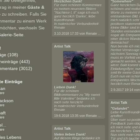
n Sie Gelegenheit,
Herzlichen Dank!
"Somewhere"
Für eure schönen Kommentare
Ganz herzlichen Da
trag in meiner
Gäste &
zu meinen neuesten Bildern
schönen und motiv
"Nachlese I, II" sage ich euch
Worte zu meinem in
e zu schreiben. Falls Sie
ganz herzlich 'Danke', liebe
entstandenen Bild. 
Kunstfreunde.
mich natürlich sehr
mmentar zu einem Werk
In malerischer Verbundenheit
positiven statemen
möchten, wechseln Sie
Renate
kleine Bilder sind i
Stunden enstanden
3.10.2018 17:33 von Renate Horn
alerie-Seite
.
sogar als Entspan
einer dicken Wander
demnächst!
Artist Talk
Nun bereite ich mic
t
Herbst-Vernissage 
nächsten Sonntag s
räge (108)
muss im Vorfeld vie
einträge (443)
gemacht werden, wie
wisst. Bald kommt 
mentare (3012)
Einladungsflyer, nu
seid ihr meine Gäst
Euch nun ein schö
entspanntes Woch
te Einträge
herzlich eure Rena
Lieben Dank!
man
Für die schönen
are
Bildkommentare zu "My sweet
little Valentine" bedanke ich
ackson
mich sehr herzlich!
Artist Talk
are
In malerischer Verbundenheit
"Gelandet"
Renate
aft
Liebe Kunstfreundi
19.6.2018 13:35 von Renate Horn
artoffer!
are
Über euer so posit
Feedback zum obige
l...
ich mich sehr und 
Artist Talk
are
ein herzliches 'Dan
Vielen lieben Dank!
Nun steht mein Url
des Lebens
Auf diesem Wege bedanke ich
Tür und ich tauche