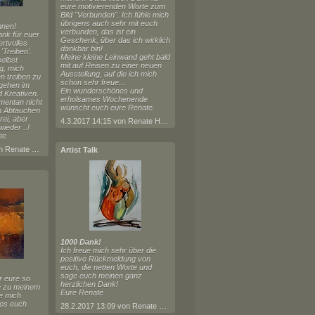
eure motivierenden Worte zum
Bild "Verbunden". Ich fühle mich
übrigens auch sehr mit euch
nnen!
verbunden, das ist ein
nk für euer
Geschenk, über das ich wirklich
rtvolles
dankbar bin!
Treiben'.
Meine kleine Leinwand geht bald
selbst
mit auf Reisen zu einer neuen
g, mich
Ausstellung, auf die ich mich
n treiben zu
schon sehr freue...
gehen im
Ein wunderschönes und
 Kreativen.
erholsames Wochenende
mentan nicht
wünscht euch eure Renate.
m Abtauchen
rei, aber
4.3.2017 14:15 von Renate Horn
wieder ..!
te
18.7.2017 11:25 von Renate Horn
Artist Talk
1000 Dank!
Ich freue mich sehr über die
positive Rückmeldung von
euch, die netten Worte und
sage euch meinen ganz
r eure so
herzlichen Dank!
e zu meinem
Eure Renate
ue mich
 es euch
28.2.2017 13:09 von Renate Horn