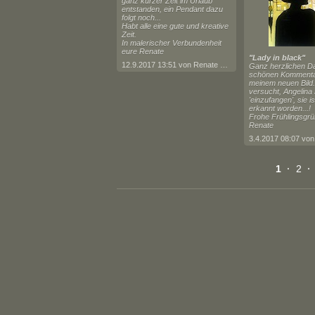
ganz kurzer Zeit im Urlaub
entstanden, ein Pendant dazu
folgt noch...
Habt alle eine gute und kreative
Zeit.
In malerischer Verbundenheit
eure Renate
"Lady in black"
12.9.2017 13:51 von Renate Horn
Ganz herzlichen Da
schönen Kommenta
meinem neuen Bild.
versucht, Angelina 
'einzufangen', sie i
erkannt worden...!
Frohe Frühlingsgrü
Renate
1
·
2
·