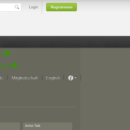
Login
Registrieren
sh
glish
ds
Mitgliedschaft
English
Über unsere Leidenschaft
rprojekt von Samsung
Kunsthäuser
Artist Talk