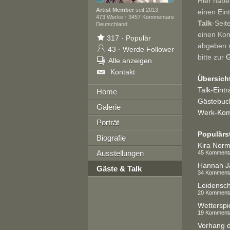
Hier habe
Artist Member
seit 2013
einen Ein
473 Werke
·
3457 Kommentare
Talk
-Seit
Deutschland
einen Ko
317
·
Populär
abgeben 
43
·
Werde Follower
bitte zur
G
Alle anzeigen
Kontakt
Übersich
Talk-Eint
Home
Gästebuch
Galerie
Werk-Kom
Porträt
Populärs
Biografie
Kira Nor
Ausstellungen
45 Komment
Hannah J
Gäste & Talk
34 Komment
Leidensch
20 Komment
Wetterspie
19 Komment
Vorhang 