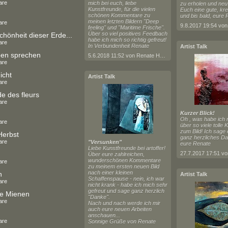
are
mich bei euch, liebe
zu erholen und neu 
Kunstfreunde, für die vielen
Euch eine gute, kre
schönen Kommentare zu
und bis bald, eure 
meinen letzten Bildern "Deep
are
feeling" und "Maritime Frische".
Über so viel positives Feedbach
chönheit dieser Erde...
habe ich mich so richtig gefreut!
are
In Verbundenheit Renate
Artist Talk
ben sprechen
5.6.2018 11:52 von Renate Horn
are
icht
Artist Talk
are
 des fleurs
are
Kurzer Blick!
Oh , was habe ich 
are
über so viele tolle
zum Bild! Ich sage 
Herbst
ganz herzliches D
are
"Versunken"
eure Renate
Liebe Kunstfreunde bei artoffer!
Über eure zahlreichen,
wunderschönen Kommentare
are
zu meinem ersten neuen Bild
nach einer kleinen
n
Artist Talk
Schaffenspause - nein, ich war
are
nicht krank - habe ich mich sehr
gefreut und sage ganz herzlich
e Mienen
"Danke".
are
Nach und nach werde ich mir
auch eure neuen Arbeiten
anschauen...
are
Sonnige Grüße von Renate