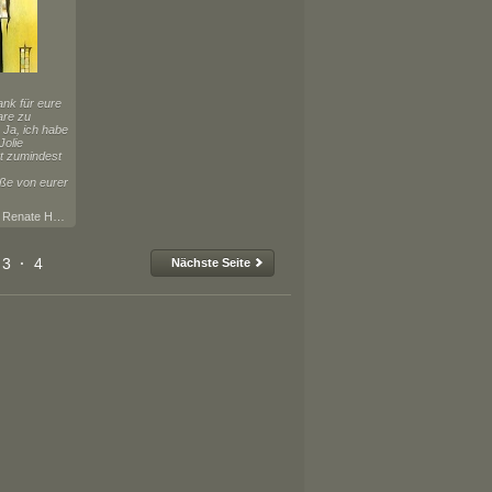
nk für eure
re zu
 Ja, ich habe
Jolie
st zumindest
ße von eurer
3.4.2017 08:07 von Renate Horn
3
·
4
Nächste Seite