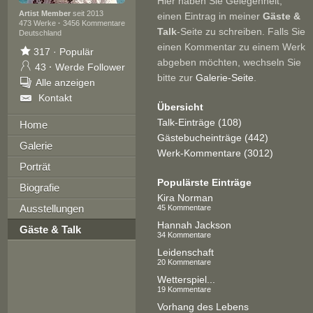
Hier haben Sie Gelegenheit,
Artist Member
seit 2013
einen Eintrag in meiner
Gäste &
473 Werke
·
3456 Kommentare
Talk
-Seite zu schreiben. Falls Sie
Deutschland
einen Kommentar zu einem Werk
317
·
Populär
abgeben möchten, wechseln Sie
43
·
Werde Follower
bitte zur
Galerie-Seite
.
Alle anzeigen
Kontakt
Übersicht
Talk-Einträge (108)
Home
Gästebucheinträge (442)
Galerie
Werk-Kommentare (3012)
Porträt
Populärste Einträge
Biografie
Kira Norman
Ausstellungen
45 Kommentare
Hannah Jackson
Gäste & Talk
34 Kommentare
Leidenschaft
20 Kommentare
Wetterspiel...
19 Kommentare
Vorhang des Lebens