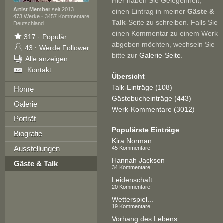
Hier haben Sie Gelegenheit,
Artist Member
seit 2013
einen Eintrag in meiner
Gäste &
473 Werke
·
3457 Kommentare
Talk
-Seite zu schreiben. Falls Sie
Deutschland
einen Kommentar zu einem Werk
317
·
Populär
abgeben möchten, wechseln Sie
43
·
Werde Follower
bitte zur
Galerie-Seite
.
Alle anzeigen
Kontakt
Übersicht
Talk-Einträge (108)
Home
Gästebucheinträge (443)
Galerie
Werk-Kommentare (3012)
Porträt
Populärste Einträge
Biografie
Kira Norman
Ausstellungen
45 Kommentare
Hannah Jackson
Gäste & Talk
34 Kommentare
Leidenschaft
20 Kommentare
Wetterspiel...
19 Kommentare
Vorhang des Lebens