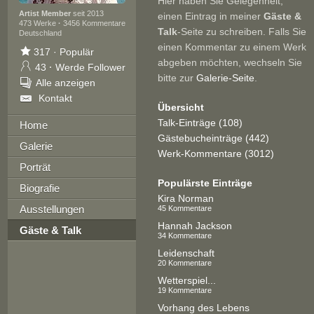
Hier haben Sie Gelegenheit,
Artist Member
seit 2013
einen Eintrag in meiner
Gäste &
473 Werke
·
3456 Kommentare
Talk
-Seite zu schreiben. Falls Sie
Deutschland
einen Kommentar zu einem Werk
317
·
Populär
abgeben möchten, wechseln Sie
43
·
Werde Follower
bitte zur
Galerie-Seite
.
Alle anzeigen
Kontakt
Übersicht
Talk-Einträge (108)
Home
Gästebucheinträge (442)
Galerie
Werk-Kommentare (3012)
Porträt
Populärste Einträge
Biografie
Kira Norman
Ausstellungen
45 Kommentare
Hannah Jackson
Gäste & Talk
34 Kommentare
Leidenschaft
20 Kommentare
Wetterspiel...
19 Kommentare
Vorhang des Lebens