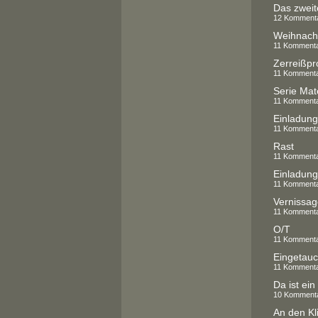
Das zweit
12 Komment
Weihnach
11 Komment
Zerreißpr
11 Komment
11 Komment
Einladung
11 Komment
Rast
11 Komment
Einladung
11 Komment
Vernissag
11 Komment
O/T
11 Komment
Eingetauch
11 Komment
Da ist ein 
10 Komment
An den Kl