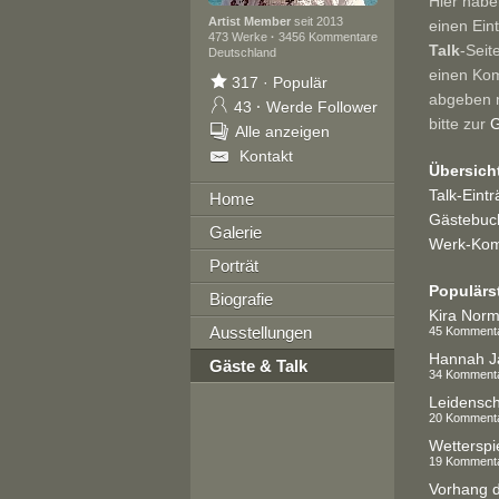
Hier habe
Artist Member
seit 2013
einen Ein
473 Werke
·
3456 Kommentare
Talk
-Seit
Deutschland
einen Ko
317
·
Populär
abgeben 
43
·
Werde Follower
bitte zur
G
Alle anzeigen
Kontakt
Übersich
Talk-Eint
Home
Gästebuch
Galerie
Werk-Kom
Porträt
Populärs
Biografie
Kira Nor
Ausstellungen
45 Komment
Hannah J
Gäste & Talk
34 Komment
Leidensch
20 Komment
Wetterspie
19 Komment
Vorhang 