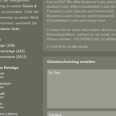
n Sie Gelegenheit,
low as 3%? We offer business Loan, pers
trag in meiner
Gäste &
student Loan, debt consolidation Loan etc.
Personal Loans (Secure and Unsecured)
e zu schreiben. Falls Sie
Business Loans (Secure and Unsecured)
mmentar zu einem Werk
Consolidation Loan and many more.
möchten, wechseln Sie
alerie-Seite
.
Contact US for more information about Loa
financial problem. contact us via email:
Phone number: +917428831341 (Call/Wha
t
räge (108)
3.7.2026 00:04 von Mike Morgan
einträge (442)
mentare (3012)
Gästebucheintrag erstellen
te Einträge
man
are
ackson
are
aft
are
l...
are
des Lebens