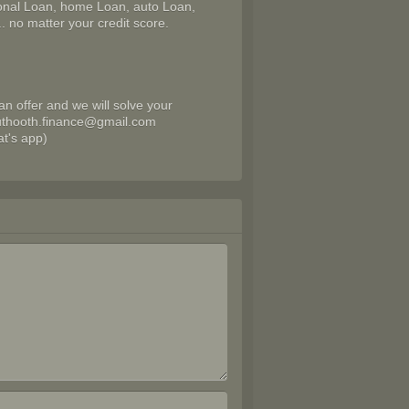
onal Loan, home Loan, auto Loan,
. no matter your credit score.
n offer and we will solve your
 muthooth.finance@gmail.com
t's app)