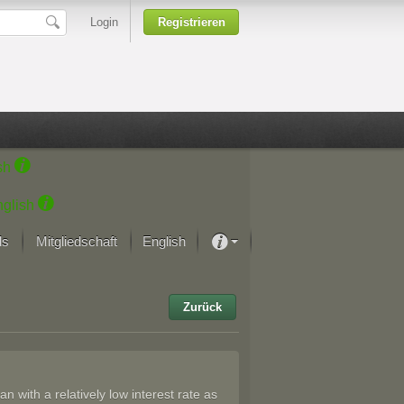
Login
Registrieren
sh
glish
ds
Mitgliedschaft
English
Über unsere Leidenschaft
rprojekt von Samsung
Zurück
Kunsthäuser
 with a relatively low interest rate as