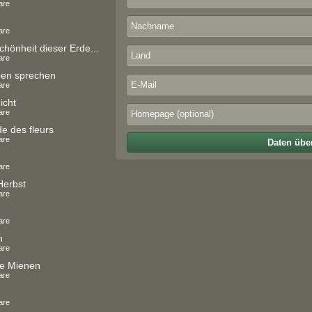
are
are
chönheit dieser Erde...
are
ben sprechen
are
icht
are
 des fleurs
are
Daten übe
are
Herbst
are
are
n
are
e Mienen
are
are