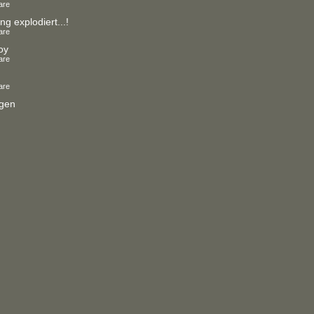
are
ng explodiert...!
are
oy
are
are
igen