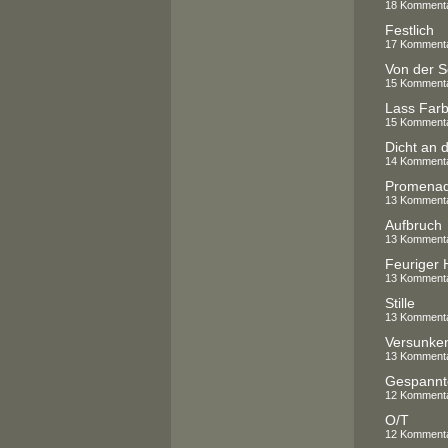
18 Komment
Festlich
17 Komment
Von der S
15 Komment
Lass Far
15 Komment
Dicht an d
14 Komment
Promenade
13 Komment
Aufbruch
13 Komment
Feuriger 
13 Komment
Stille
13 Komment
Versunke
13 Komment
Gespannt
12 Komment
O/T
12 Komment