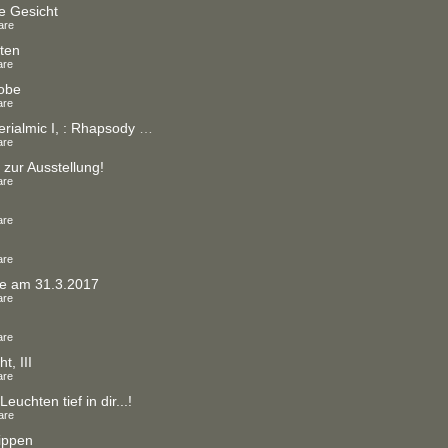
e Gesicht
are
ten
are
obe
are
Serie Materialmic I, : Rhapsody in `Blue
are
 zur Ausstellung!
are
are
are
e am 31.3.2017
are
are
t, III
are
Leuchten tief in dir...!
are
ippen