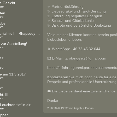
e Gesicht
✨ Partnerrückführung
are
✨ Liebesorakel und Tarot-Beratung
ten
✨ Entfernung negativer Energien
are
✨ Schutz- und Glücksrituale
obe
✨ Diskrete und persönliche Begleitung
are
Serie Materialmic I, : Rhapsody in `Blue
Viele meiner Klienten konnten bereits pos
are
Liebesleben erleben.
 zur Ausstellung!
are
📱 WhatsApp: +46 73 45 32 644
are
📧 E-Mail: tarotangelics@gmail.com
https://erfahrungenmitpartnerzusammenf
are
e am 31.3.2017
Kontaktieren Sie mich noch heute für eine
are
Respekt und professionelle Unterstützung s
are
❤️ Die Liebe verdient eine zweite Chance.
t, III
are
Danke
Leuchten tief in dir...!
23.6.2026 19:22 von Angelics Donan
are
ippen