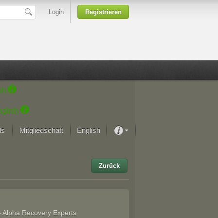
Login
Registrieren
sh
glish
ds
Mitgliedschaft
English
Über unsere Leidenschaft
rprojekt von Samsung
Zurück
Kunsthäuser
– Alpha Recovery Experts