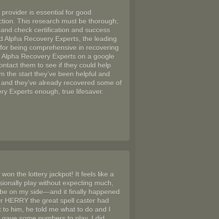
 provider is essential for good
action. This research must be thorough;
 and check certification and success
d Alpha Recovery Experts, the leading
for being comprehensive in recovering
up Alpha Recovery Experts on a google
ntact them to see if they could help
m the start they’ve been helpful and
e and they’ve already recovered some of
 Experts enough, true lifesaver.
ly won the lottery jackpot! It feels like a
ionally play without expecting much,
y be on my side—and it finally happened
r HERRY the great spell caster had
t to him, he told me what to do and I
he gave some numbers to play, I did