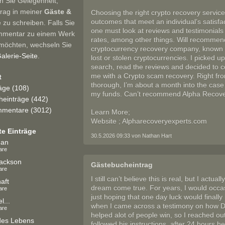
n Sie Gelegenheit,
trag in meiner
Gäste &
Choosing the right crypto recovery service
outcomes that meet an individual’s satisf
e zu schreiben. Falls Sie
one must look at reviews and testimonials
mmentar zu einem Werk
rates, among other things. Will recommen
möchten, wechseln Sie
cryptocurrency recovery company, known 
alerie-Seite
.
lost or stolen cryptocurrencies. I picked 
search, read the reviews and decided to co
me with a Crypto scam recovery. Right fro
t
thorough, I’m about a month into the cas
räge (108)
my funds. Can’t recommend Alpha Recovery
einträge (442)
mentare (3012)
Learn More;
Website ; Alpharecoveryexperts.com
te Einträge
30.5.2026 09:33 von Nathan Hart
man
are
ackson
Gästebucheintrag
are
I still can’t believe this is real, but I actual
aft
dream come true. For years, I would occas
are
just hoping that one day luck would finall
l...
when I came across a testimony on how D
are
helped alot of people win, so I reached ou
des Lebens
followed his instructions, after 24 hours 