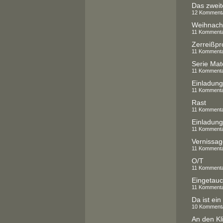
Das zweit
12 Komment
Weihnach
11 Komment
Zerreißpr
11 Komment
11 Komment
Einladung
11 Komment
Rast
11 Komment
Einladung
11 Komment
Vernissag
11 Komment
O/T
11 Komment
Eingetauch
11 Komment
Da ist ein 
10 Komment
An den Kl