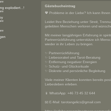
are
Gästebucheintrag
ng explodiert...!
are
💖 Probleme in der Liebe? Ich kann Ihnen 
oy
are
Leidet Ihre Beziehung unter Streit, Trenn
geliebten Menschen verloren und wünsch
are
Mit meiner langjährigen Erfahrung in spiri
igen
Partnerrückführung unterstütze ich Mens
wieder in ihr Leben zu bringen.
✨ Partnerrückführung
✨ Liebesorakel und Tarot-Beratung
✨ Entfernung negativer Energien
✨ Schutz- und Glücksrituale
✨ Diskrete und persönliche Begleitung
Viele meiner Klienten konnten bereits pos
Liebesleben erleben.
📱 WhatsApp: +46 73 45 32 644
📧 E-Mail: tarotangelics@gmail.com