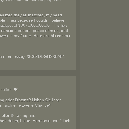
lized they all matched, my heart
iple times because I couldn’t believe
 jackpot of $307,000,000,00. This has
 financial freedom, peace of mind, and
nvest in my future. Here are his contact
://wa.me/message/3C6ZDDGHSXBAE1
helfen! 💖
ung oder Distanz? Haben Sie Ihren
en sich eine zweite Chance?
tueller Beratung und
chen dabei, Liebe, Harmonie und Glück