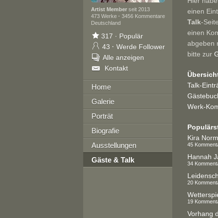
Hier habe
Artist Member
seit 2013
einen Ein
473 Werke
·
3456 Kommentare
Talk
-Seit
Deutschland
einen Ko
317
·
Populär
abgeben 
43
·
Werde Follower
bitte zur
G
Alle anzeigen
Kontakt
Übersich
Talk-Eint
Home
Gästebuch
Galerie
Werk-Kom
Porträt
Populärs
Biografie
Kira Nor
Ausstellungen
45 Komment
Hannah J
Gäste & Talk
34 Komment
Leidensch
20 Komment
Wetterspie
19 Komment
Vorhang 