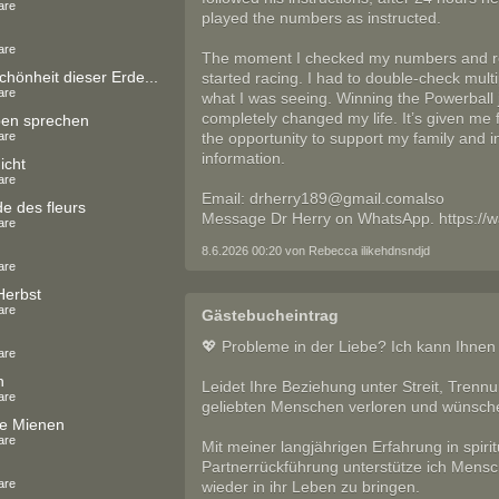
are
played the numbers as instructed.
are
The moment I checked my numbers and rea
chönheit dieser Erde...
started racing. I had to double-check mult
are
what I was seeing. Winning the Powerball
completely changed my life. It’s given me
ben sprechen
are
the opportunity to support my family and i
information.
icht
are
Email: drherry189@gmail.comalso
 des fleurs
Message Dr Herry on WhatsApp. https
are
8.6.2026 00:20 von Rebecca ilikehdnsndjd
are
Herbst
are
Gästebucheintrag
💖 Probleme in der Liebe? Ich kann Ihnen 
are
n
Leidet Ihre Beziehung unter Streit, Trenn
are
geliebten Menschen verloren und wünsch
e Mienen
are
Mit meiner langjährigen Erfahrung in spiri
Partnerrückführung unterstütze ich Mens
are
wieder in ihr Leben zu bringen.