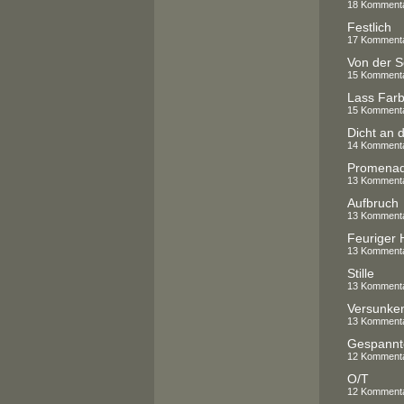
18 Komment
Festlich
17 Komment
Von der S
15 Komment
Lass Far
15 Komment
Dicht an d
14 Komment
Promenade
13 Komment
Aufbruch
13 Komment
Feuriger 
13 Komment
Stille
13 Komment
Versunke
13 Komment
Gespannt
12 Komment
O/T
12 Komment