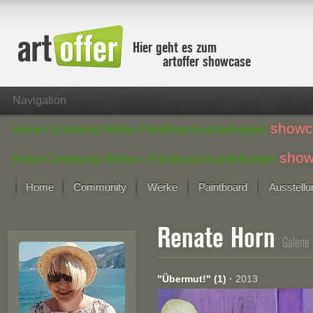
Hier geht es zum
artoffer showcase
Navigation
showc
Home
Community
Werke
Paintboard
Ausstellungen
show
Home
Community
Werke »
Paintboard
Ausstellungen
Home
Community
Werke
Paintboard
Ausstell
Showcase
Renate Horn
Der letzte Monat im Fokus
Galerie
Alle Fokus-Werke
Standard-Ansicht
"Übermut!" (1)
·
2013
Fokus-Werke
Neue Werke – Auswahl
Alle neuen Werke